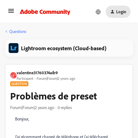
Login
Questions
Lightroom ecosystem (Cloud-based)
valentine31760374aib9
V
Participant
Forum|Forum|2 years ago
QUESTION
Problèmes de preset
Forum|Forum|2 years ago
0 replies
Bonjour,
J'ai récemment changé de téléphone et j'ai téléchargé