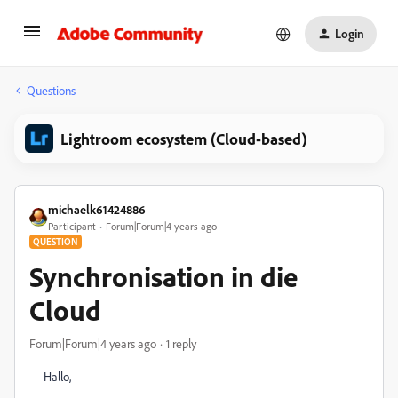
Login
Questions
Lightroom ecosystem (Cloud-based)
michaelk61424886
Participant
Forum|Forum|4 years ago
QUESTION
Synchronisation in die
Cloud
Forum|Forum|4 years ago
1 reply
Hallo,