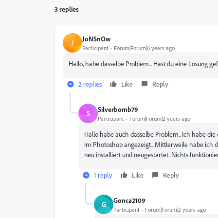
3 replies
JoNSnOw
J
Participant
Forum|Forum|6 years ago
Hallo, habe dasselbe Problem... Hast du eine Lösung g
2 replies
Like
Reply
Silverbomb79
S
Participant
Forum|Forum|2 years ago
Hallo habe auch dasselbe Problem.. Ich habe die e
im Photoshop angezeigt.. Mittlerweile habe ich di
neu installiert und neugestartet. Nichts funktio
1 reply
Like
Reply
Gonca2109
G
Participant
Forum|Forum|2 years ago