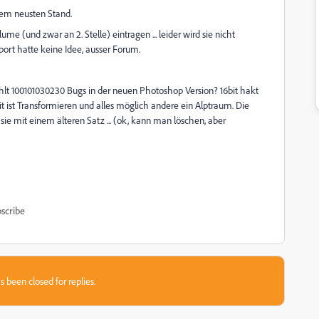
dem neusten Stand.
lume (und zwar an 2. Stelle) eintragen ... leider wird sie nicht
port hatte keine Idee, ausser Forum.
ühlt 100101030230 Bugs in der neuen Photoshop Version? 16bit hakt
bit ist Transformieren und alles möglich andere ein Alptraum. Die
 sie mit einem älteren Satz ... (ok, kann man löschen, aber
scribe
s been closed for replies.