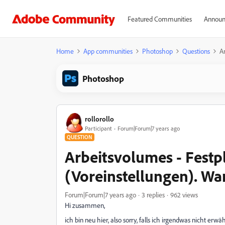
Featured Communities
Announ
Home
App communities
Photoshop
Questions
A
Photoshop
rollorollo
Participant
Forum|Forum|7 years ago
QUESTION
Arbeitsvolumes - Festpl
(Voreinstellungen). Wa
Forum|Forum|7 years ago
3 replies
962 views
Hi zusammen,
ich bin neu hier, also sorry, falls ich irgendwas nicht erwä