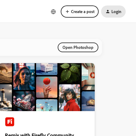
Create a post
Login
Open Photoshop
Remix with Firefly Community