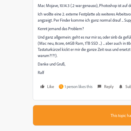
Mac Mojave, 10.14.3 (.2 war genauso), Photoshop ist auf 
Ich wollte eine 2. externe Festplatte als weiteres Arbeitsvo
angzeigt. Per Finder komme ich ganz normal drauf ... Sup
Kennt jemand das Problem?
Und ganz allgemein: geht es nur mir so, oder sinb da gef
(Mac neu, 8core, 64GB Ram, 1TB SSD ...) ... aber auch in 8
Tastaturkürzel kickt er mir die ganze Zeit raus und ersetzt
warum?!?!).
Danke und Gruß,
Ralf
Like
1 person likes this
Reply
Sub
J
This topic ha