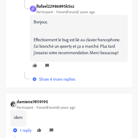
Rafael22986895k5xz
R
Participant
Forum|Forum|2 years ago
Bonjour,
Effectivement le bug est lié au clavier francophone.
J'ai branché un qwerty et ça a marché. Plus tard
j'essairai votre recommendation. Merci beaucoup!
Show 4 more replies
damiene74119195
Participant
Forum|Forum|4 years ago
idem
1 reply