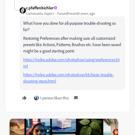
c.pfaffenbichler
Community Expert
Forum|Forum|4 years ago
What have you done for all-purpose trouble-shooting so
far?
Restoring Preferences after making sure all customized
presets like Actions, Patterns, Brushes etc. have been saved
might be a good starting point:
https://helpx.adobe.com/photoshop/using/preferences.ht
ml
https://helpx.adobe.com/photoshop/kb/basic-trouble-
shooting-steps.html
1 person likes this