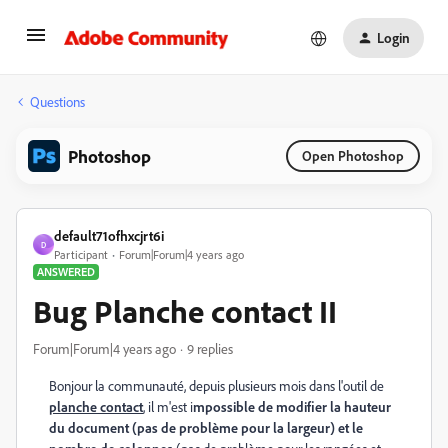
Login
Questions
Photoshop
Open Photoshop
default71ofhxcjrt6i
D
Participant
Forum|Forum|4 years ago
ANSWERED
Bug Planche contact II
Forum|Forum|4 years ago
9 replies
Bonjour la communauté, depuis plusieurs mois dans l'outil de
planche contact
, il m'est i
mpossible de modifier la hauteur
du document (pas de problème pour la largeur) et le