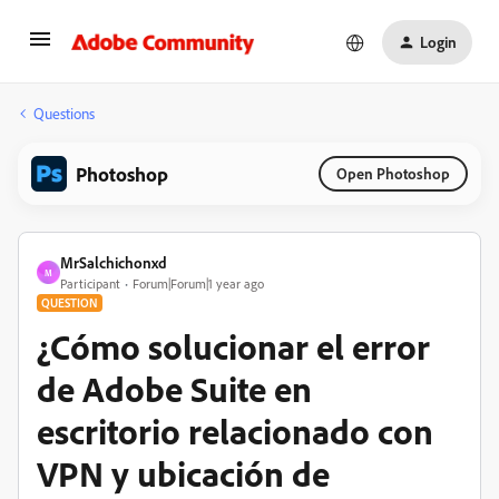
Login
Questions
Photoshop
Open Photoshop
MrSalchichonxd
M
Participant
Forum|Forum|1 year ago
QUESTION
¿Cómo solucionar el error
de Adobe Suite en
escritorio relacionado con
VPN y ubicación de