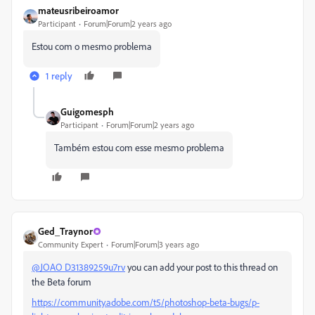
mateusribeiroamor
Participant
Forum|Forum|2 years ago
Estou com o mesmo problema
1 reply
Guigomesph
Participant
Forum|Forum|2 years ago
Também estou com esse mesmo problema
Ged_Traynor
Community Expert
Forum|Forum|3 years ago
@JOAO D31389259u7rv
you can add your post to this thread on
the Beta forum
https://community.adobe.com/t5/photoshop-beta-bugs/p-