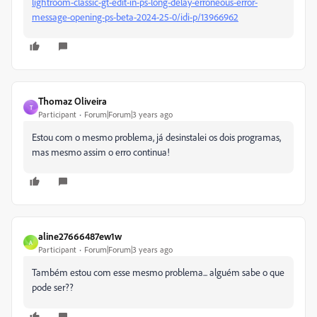
lightroom-classic-gt-edit-in-ps-long-delay-erroneous-error-
message-opening-ps-beta-2024-25-0/idi-p/13966962
Thomaz Oliveira
T
Participant
Forum|Forum|3 years ago
Estou com o mesmo problema, já desinstalei os dois programas,
mas mesmo assim o erro continua!
aline27666487ew1w
A
Participant
Forum|Forum|3 years ago
Também estou com esse mesmo problema... alguém sabe o que
pode ser??