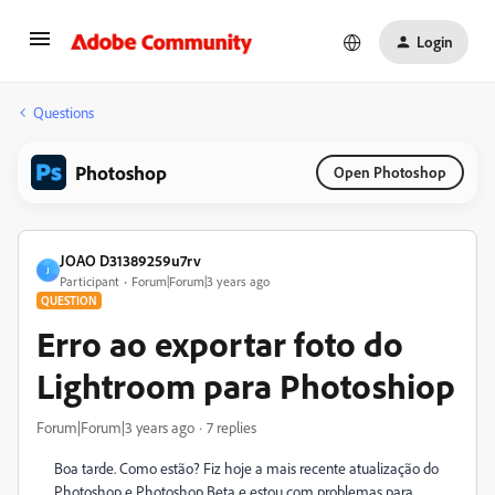
Login
Questions
Photoshop
Open Photoshop
JOAO D31389259u7rv
J
Participant
Forum|Forum|3 years ago
QUESTION
Erro ao exportar foto do
Lightroom para Photoshiop
Forum|Forum|3 years ago
7 replies
Boa tarde. Como estão? Fiz hoje a mais recente atualização do
Photoshop e Photoshop Beta e estou com problemas para