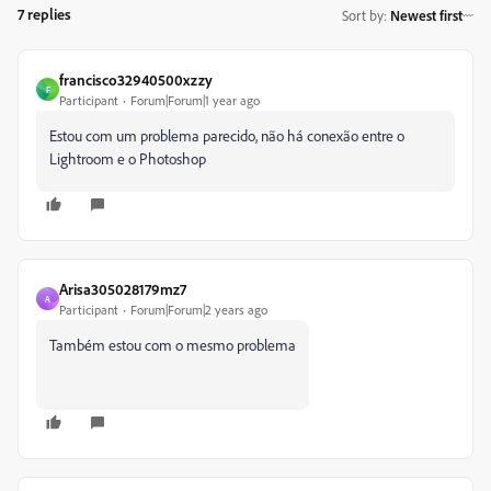
7 replies
Sort by
:
Newest first
francisco32940500xzzy
F
Participant
Forum|Forum|1 year ago
Estou com um problema parecido, não há conexão entre o
Lightroom e o Photoshop
Arisa305028179mz7
A
Participant
Forum|Forum|2 years ago
Também estou com o mesmo problema