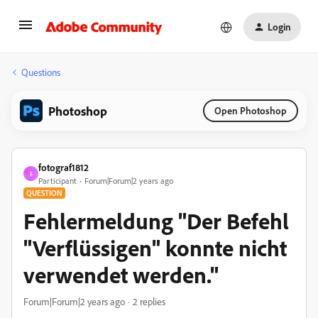
Login
Questions
Photoshop
Open Photoshop
fotograf1812
F
Participant
Forum|Forum|2 years ago
QUESTION
Fehlermeldung "Der Befehl
"Verflüssigen" konnte nicht
verwendet werden."
Forum|Forum|2 years ago
2 replies