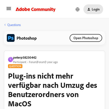
Login
Questions
Photoshop
Open Photoshop
peterp58230442
P
Participant
Forum|Forum|1 year ago
QUESTION
Plug-ins nicht mehr
verfügbar nach Umzug des
Benutzerordners von
MacOS