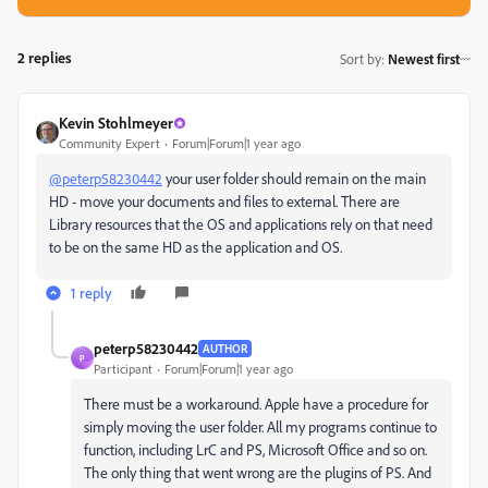
2 replies
Sort by
:
Newest first
Kevin Stohlmeyer
Community Expert
Forum|Forum|1 year ago
@peterp58230442
your user folder should remain on the main
HD - move your documents and files to external. There are
Library resources that the OS and applications rely on that need
to be on the same HD as the application and OS.
1 reply
peterp58230442
AUTHOR
P
Participant
Forum|Forum|1 year ago
There must be a workaround. Apple have a procedure for
simply moving the user folder. All my programs continue to
function, including LrC and PS, Microsoft Office and so on.
The only thing that went wrong are the plugins of PS. And