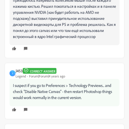
приходилось наяривать колёсиком мыши после каждого
нажима кистью. Решил покопаться в настройках и в панеле
управления NVIDIA (как будет работать на AMD не
подскажу) выставил принудительное использование
дискретной видеокарты для PS и проблема решилась. Как я
понял до этого canvas или что там ещё использовали
встроенный в ядро Intel графический процессор
J453
CORRECT ANSWER
J
Legend
Forum|Forum|4 years ago
I suspect if you go to Preferences > Technology Previews... and
check "Disable Native Canvas" - then restart Photoshop things
would work normally in the current version.