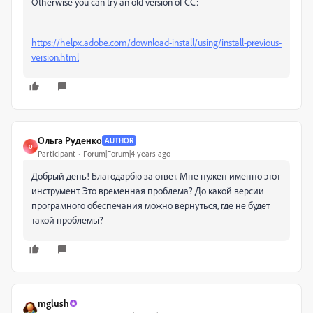
Otherwise you can try an old version of CC:
https://helpx.adobe.com/download-install/using/install-previous-
version.html
Ольга Руденко
AUTHOR
О
Participant
Forum|Forum|4 years ago
Добрый день! Благодарбю за ответ. Мне нужен именно этот
инструмент. Это временная проблема? До какой версии
програмного обеспечания можно вернуться, где не будет
такой проблемы?
mglush