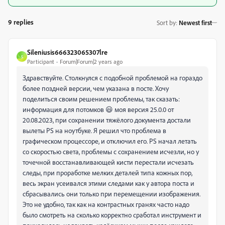
9 replies
Sort by
:
Newest first
Sileniusis666323065307lre
S
Participant
Forum|Forum|2 years ago
Здравствуйте. Столкнулся с подобной проблемой на гораздо
более поздней версии, чем указана в посте. Хочу
поделиться своим решением проблемы, так сказать:
информация для потомков 😃 моя версия 25.0.0 от
20.08.2023, при сохранении тяжёлого документа достали
вылеты PS на ноутбуке. Я решил что проблема в
графическом процессоре, и отключил его. PS начал летать
со скоростью света, проблемы с сохранением исчезли, но у
точечной восстанавливающей кисти перестали исчезать
следы, при проработке мелких деталей типа кожных пор,
весь экран усеивался этими следами как у автора поста и
сбрасывались они только при перемещении изображения.
Это не удобно, так как на контрастных гранях часто надо
было смотреть на сколько корректно сработал инструмент и