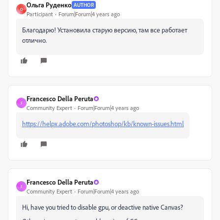
Ольга Руденко
AUTHOR
О
Participant
Forum|Forum|4 years ago
Благодарю! Установила старую версию, там все работает
отлично.
Francesco Della Peruta
F
Community Expert
Forum|Forum|4 years ago
https://helpx.adobe.com/photoshop/kb/known-issues.html
Francesco Della Peruta
F
Community Expert
Forum|Forum|4 years ago
Hi, have you tried to disable gpu, or deactive native Canvas?