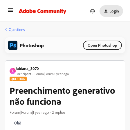
Login
Questions
Photoshop
Open Photoshop
fabiana_3070
F
Participant
Forum|Forum|1 year ago
QUESTION
Preenchimento generativo
não funciona
Forum|Forum|1 year ago
2 replies
Olá!