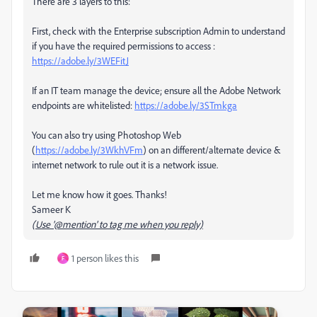
There are 3 layers to this:
First, check with the Enterprise subscription Admin to understand
if you have the required permissions to access :
https://adobe.ly/3WEFitJ
If an IT team manage the device; ensure all the Adobe Network
endpoints are whitelisted:
https://adobe.ly/3STmkga
You can also try using Photoshop Web
(
https://adobe.ly/3WkhVFm
) on an different/alternate device &
internet network to rule out it is a network issue.
Let me know how it goes. Thanks!
Sameer K
(Use '@mention' to tag me when you reply)
1 person likes this
F