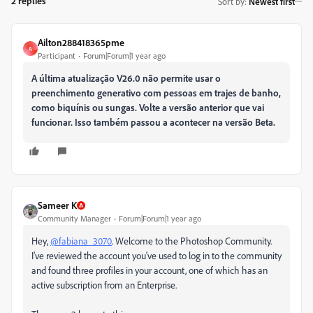
2 replies
Sort by
:
Newest first
Ailton288418365pme
A
Participant
Forum|Forum|1 year ago
A última atualização V26.0 não permite usar o
preenchimento generativo com pessoas em trajes de banho,
como biquínis ou sungas. Volte a versão anterior que vai
funcionar. Isso também passou a acontecer na versão Beta.
Sameer K
Community Manager
Forum|Forum|1 year ago
Hey,
@fabiana_3070
. Welcome to the Photoshop Community.
I've reviewed the account you've used to log in to the community
and found three profiles in your account, one of which has an
active subscription from an Enterprise.