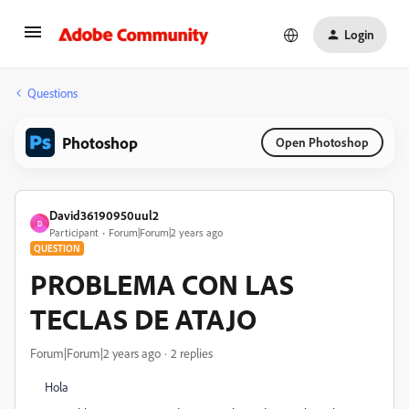
Login
Questions
Photoshop
Open Photoshop
David36190950uul2
D
Participant
Forum|Forum|2 years ago
QUESTION
PROBLEMA CON LAS
TECLAS DE ATAJO
Forum|Forum|2 years ago
2 replies
Hola