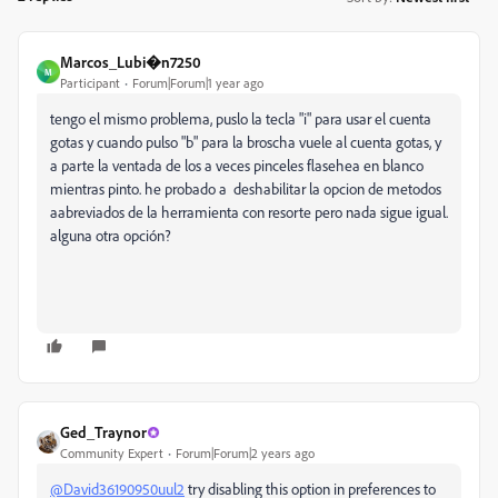
Marcos_Lubi�n7250
M
Participant
Forum|Forum|1 year ago
tengo el mismo problema, puslo la tecla "i" para usar el cuenta
gotas y cuando pulso "b" para la broscha vuele al cuenta gotas, y
a parte la ventada de los a veces pinceles flasehea en blanco
mientras pinto. he probado a deshabilitar la opcion de metodos
aabreviados de la herramienta con resorte pero nada sigue igual.
alguna otra opción?
Ged_Traynor
Community Expert
Forum|Forum|2 years ago
@David36190950uul2
try disabling this option in preferences to