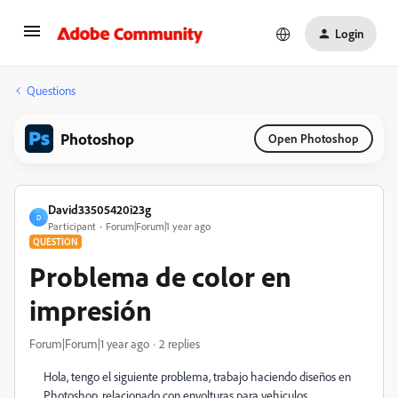
Login
Questions
Photoshop
Open Photoshop
David33505420i23g
D
Participant
Forum|Forum|1 year ago
QUESTION
Problema de color en
impresión
Forum|Forum|1 year ago
2 replies
Hola, tengo el siguiente problema, trabajo haciendo diseños en
Photoshop, relacionado con envolturas para vehiculos,