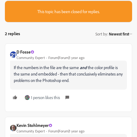
This topic has been closed for replies.
2 replies
Sort by
:
Newest first
D Fosse
Community Expert
Forum|Forum|1 year ago
If the numbers in the file are the same
and
the color profile is
the same and embedded - then that conclusively eliminates any
problems on the Photoshop end.
1 person likes this
Kevin Stohlmeyer
Community Expert
Forum|Forum|1 year ago