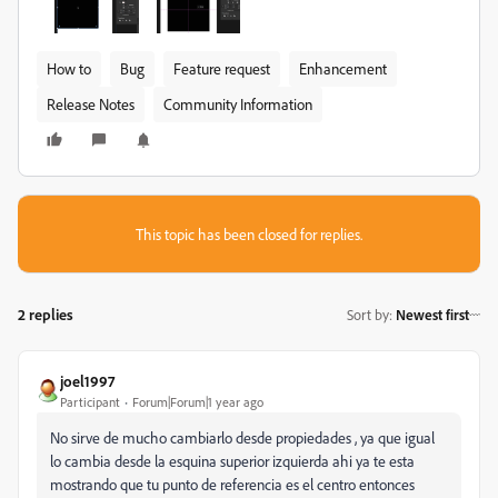
How to
Bug
Feature request
Enhancement
Release Notes
Community Information
This topic has been closed for replies.
2 replies
Sort by
:
Newest first
joel1997
Participant
Forum|Forum|1 year ago
No sirve de mucho cambiarlo desde propiedades , ya que igual
lo cambia desde la esquina superior izquierda ahi ya te esta
mostrando que tu punto de referencia es el centro entonces