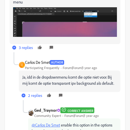
menu
3 replies
Carlos De Smet
AUTHOR
C
Participating Frequently
Forum|Forum|1 year ago
Ja, idd in de dropdownmenu komt die optie niet voor. Bij
mij komt de optie transparant ipv background als default.
2 replies
Ged_Traynor
CORRECT ANSWER
Community Expert
Forum|Forum|1 year ago
@Carlos De Smet
enable this option in the options