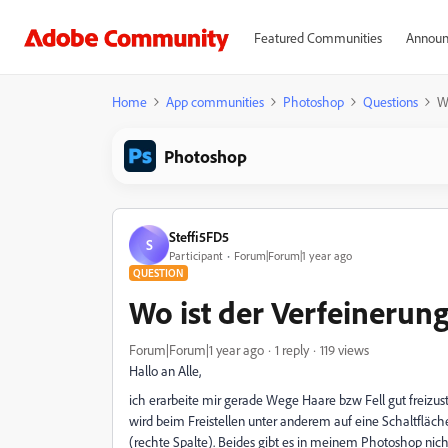
Featured Communities
Announ
Home
App communities
Photoshop
Questions
W
Photoshop
Steffi5FD5
S
Participant
Forum|Forum|1 year ago
QUESTION
Wo ist der Verfeineru
Forum|Forum|1 year ago
1 reply
119 views
Hallo an Alle,
ich erarbeite mir gerade Wege Haare bzw Fell gut freizus
wird beim Freistellen unter anderem auf eine Schaltfläch
(rechte Spalte). Beides gibt es in meinem Photoshop nicht