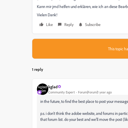
Kann mir jmd helfen und erklären, wie ich an diese Be
Vielen Dank!
Like
Reply
Subscribe
This topic ha
1 reply
kglad
Community Expert
Forum|Forum|1 year ago
in the future, to find the best place to post your message
p.s. i don't think the adobe website, and forums in partic
that forum list. do your best and we'll move the post (li