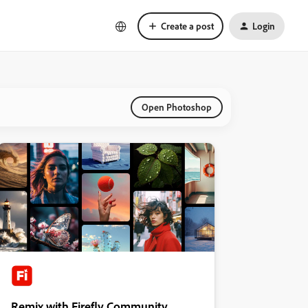
Create a post
Login
Open Photoshop
Remix with Firefly Community