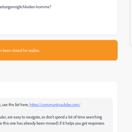
arbeitungsmöglichkeiten komme?
s been closed for replies.
, use the list here,
https://community.adobe.com/
ular, are easy to navigate, so don't spend a lot of time searching
ke this one has already been moved) if it helps you get responses.