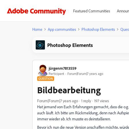
Featured Communities
Announ
Home
App communities
Photoshop Elements
Ques
Photoshop Elements
jürgenm7813559
Participant
Forum|Forum|7 years ago
QUESTION
Bildbearbeitung
Forum|Forum|7 years ago
1 reply
197 views
Hat jemand von Euch Erfahrungen gemacht, dass die o.g.
auch läuft. Ich bitte um Rückmeldung, denn nach Aufspie
immer wieder ab. Ich musste es deinstallieren.
Bevor ich nun die neue Version anschaffen möchte, würde