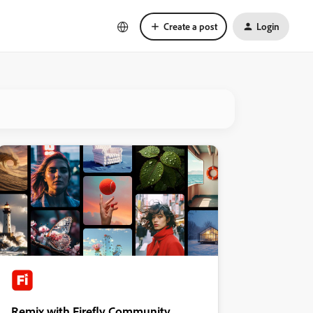
Create a post
Login
Remix with Firefly Community