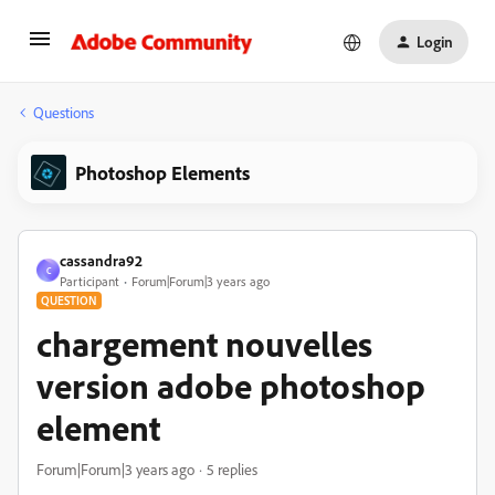
Login
Questions
Photoshop Elements
cassandra92
C
Participant
Forum|Forum|3 years ago
QUESTION
chargement nouvelles
version adobe photoshop
element
Forum|Forum|3 years ago
5 replies