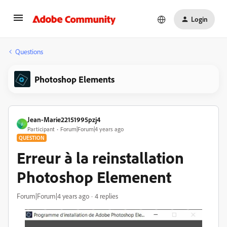
Login
Questions
Photoshop Elements
Jean-Marie22151995pzj4
J
Participant
Forum|Forum|4 years ago
QUESTION
Erreur à la reinstallation
Photoshop Elemenent
Forum|Forum|4 years ago
4 replies