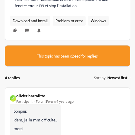
fenetre erreur 199 et stop l'installation
Download and install
Problem or error
Windows
This topic has been closed for replies.
4 replies
Sort by
:
Newest first
olivier barrafitte
O
Participant
Forum|Forum|4 years ago
bonjour,
idem, j'ai la mm difficulte...
merci