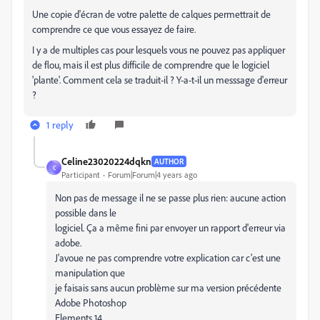
Une copie d'écran de votre palette de calques permettrait de
comprendre ce que vous essayez de faire.
I y a de multiples cas pour lesquels vous ne pouvez pas appliquer
de flou, mais il est plus difficile de comprendre que le logiciel
'plante'. Comment cela se traduit-il ? Y-a-t-il un messsage d'erreur
?
1 reply
Celine23020224dqkn
AUTHOR
C
Participant
Forum|Forum|4 years ago
Non pas de message il ne se passe plus rien: aucune action
possible dans le
logiciel. Ça a même fini par envoyer un rapport d'erreur via
adobe.
J'avoue ne pas comprendre votre explication car c'est une
manipulation que
je faisais sans aucun problème sur ma version précédente
Adobe Photoshop
Elements 14 .