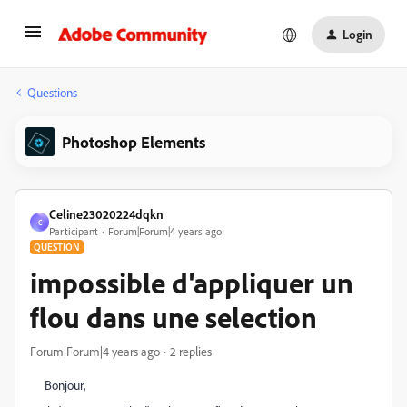
Login
Questions
Photoshop Elements
Celine23020224dqkn
C
Participant
Forum|Forum|4 years ago
QUESTION
impossible d'appliquer un
flou dans une selection
Forum|Forum|4 years ago
2 replies
Bonjour,