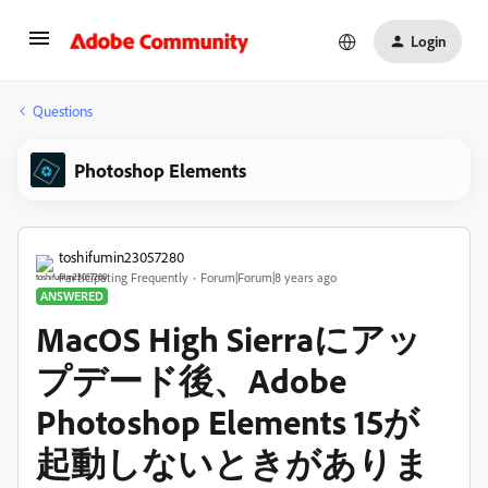
Login
Questions
Photoshop Elements
toshifumin23057280
Participating Frequently
Forum|Forum|8 years ago
ANSWERED
MacOS High Sierraにアッ
プデード後、Adobe
Photoshop Elements 15が
起動しないときがありま