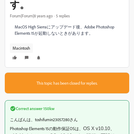
す。
Forum|Forum|8 years ago
5 replies
MacOS High Sierraにアップデード後、Adobe Photoshop
Elements 15が起動しないときがあります。
Macintosh
This topic has been closed for replies.
Correct answer
150kw
こんばんは、toshifumin23057280さん
Photoshop Elements 15の動作保証OSは、
OS X v10.10、