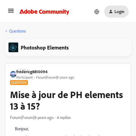
Login
Questions
Photoshop Elements
frédéricg8810094
Participant
Forum|Forum|8 years ago
QUESTION
Mise à jour de PH elements
13 à 15?
Forum|Forum|8 years ago
4 replies
Bonjour,