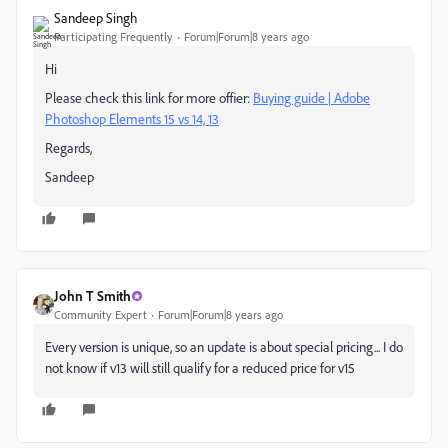
Sandeep Singh
Participating Frequently
Forum|Forum|8 years ago
Hi
Please check this link for more offier:
Buying guide | Adobe
Photoshop Elements 15 vs 14, 13
Regards,
Sandeep
John T Smith
Community Expert
Forum|Forum|8 years ago
Every version is unique, so an update is about special pricing... I do
not know if v13 will still qualify for a reduced price for v15