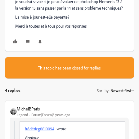
je voudrai savoir si je peux évoluer de photoshop Elements 13 à
la version 15 sans passer par la 14 et sans problème techniques?
La mise à jour est-elle payante?
Merci à toutes et à tous pour vos réponses
This topic has been closed for replies.
4 replies
Sort by
:
Newest first
MichelBParis
Legend
Forum|Forum|8 years ago
frédéricg8810094
wrote
Bonjour,