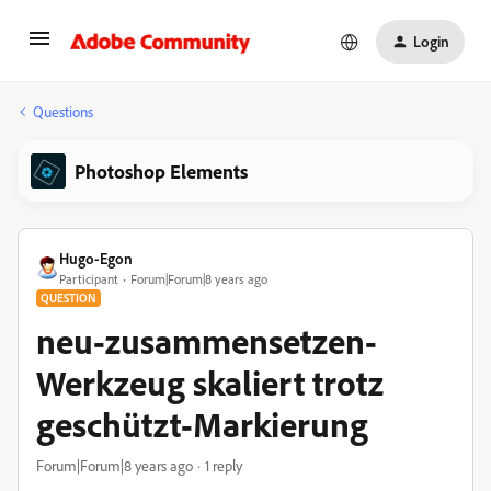
Login
Questions
Photoshop Elements
Hugo-Egon
Participant
Forum|Forum|8 years ago
QUESTION
neu-zusammensetzen-
Werkzeug skaliert trotz
geschützt-Markierung
Forum|Forum|8 years ago
1 reply