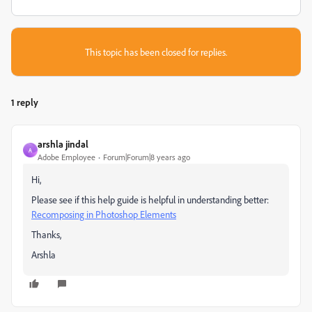
This topic has been closed for replies.
1 reply
arshla jindal
A
Adobe Employee
Forum|Forum|8 years ago
Hi,
Please see if this help guide is helpful in understanding better:
Recomposing in Photoshop Elements
Thanks,
Arshla