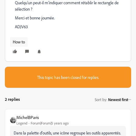
Quelqu'un peut-il m'indiquer comment rétablir le rectangle de
sélection ?
Merci et bonne journée.
ADJV63
How to
This topic has been closed for replies.
2 replies
Sort by
:
Newest first
MichelBParis
Legend
Forum|Forum|5 years ago
Dans la palette d'outils, une icône regroupe les outils apparentés.