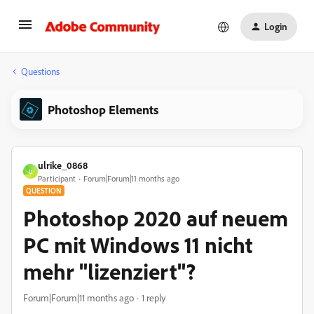
Login
Questions
Photoshop Elements
ulrike_0868
U
Participant
Forum|Forum|11 months ago
QUESTION
Photoshop 2020 auf neuem
PC mit Windows 11 nicht
mehr "lizenziert"?
Forum|Forum|11 months ago
1 reply