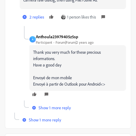
2 replies
1 person likes this
Anthoula23979405z5sp
A
Participant
Forum|Forum|2 years ago
Thank you very much for these precious
informations.
Have a good day
Envoyé de mon mobile
Envoyé à partir de Outlook pour Android<>
Show 1 more reply
Show 1 more reply