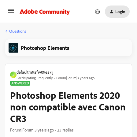
Login
Questions
Photoshop Elements
defaultm9afw09ea7ij
D
Participating Frequently
Forum|Forum|3 years ago
ANSWERED
Photoshop Elements 2020
non compatible avec Canon
CR3
Forum|Forum|3 years ago
23 replies