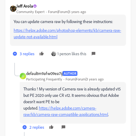
Jeff Arola
Community Expert
Forum|Forum|3 years ago
You can update camera raw by following these instructions:
https://helpx.adobe.com/photoshop-elements/kb/camera-raw-
update-not-available.html
3 replies
1 person likes this
defaultm9afw09ea7ij
AUTHOR
D
Participating Frequently
Forum|Forum|3 years ago
Thanks ! My version of Camera raw is already updated v15
but PE 2020 only use CR v12. It seems obvious that Adobe
doesn't want PE to be
updated.
https://helpx.adobe.com/camera-
raw/kb/camera-raw-compatible-applications.html
.
2 replies