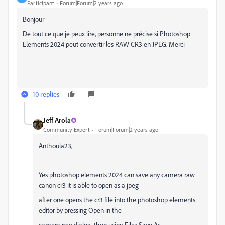
Participant
Forum|Forum|2 years ago
Bonjour
De tout ce que je peux lire, personne ne précise si Photoshop
Elements 2024 peut convertir les RAW CR3 en JPEG. Merci
10 replies
Jeff Arola
Community Expert
Forum|Forum|2 years ago
Anthoula23,
Yes photoshop elements 2024 can save any camera raw
canon cr3 it is able to open as a jpeg
after one opens the cr3 file into the photoshop elements
editor by pressing Open in the
camera raw dialog, then using File>Save As.