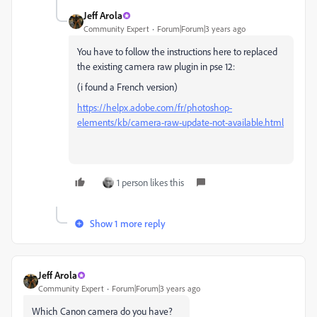
Jeff Arola
Community Expert
Forum|Forum|3 years ago
You have to follow the instructions here to replaced
the existing camera raw plugin in pse 12:
(i found a French version)
https://helpx.adobe.com/fr/photoshop-
elements/kb/camera-raw-update-not-available.html
1 person likes this
Show 1 more reply
Jeff Arola
Community Expert
Forum|Forum|3 years ago
Which Canon camera do you have?