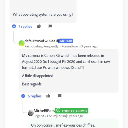
What operating system are you using?
7 replies
defaultm9afw09ea7ij
AUTHOR
D
Participating Frequently
Forum|Forum|3 years ago
My camera is Canon R6 which has been released in
August 2020. So I bought PE 2020 and can't use it in raw
format...I use Pc with windows 10 and 11
A little disappointed
Best regards
6 replies
MichelBParis
CORRECT ANSWER
Legend
Forum|Forum|3 years ago
Un bon conseil: méfiez-vous des chiffres.