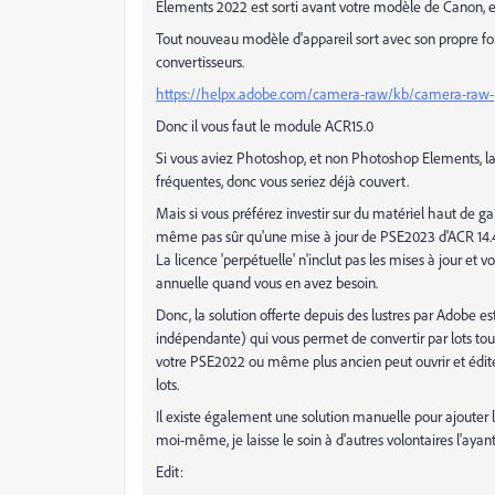
Elements 2022 est sorti avant votre modèle de Canon, 
Tout nouveau modèle d'appareil sort avec son propre form
convertisseurs.
https://helpx.adobe.com/camera-raw/kb/camera-raw-
Donc il vous faut le module ACR15.0
Si vous aviez Photoshop, et non Photoshop Elements, la
fréquentes, donc vous seriez déjà couvert.
Mais si vous préférez investir sur du matériel haut de
même pas sûr qu'une mise à jour de PSE2023 d'ACR 14.4 ve
La licence 'perpétuelle' n'inclut pas les mises à jour et
annuelle quand vous en avez besoin.
Donc, la solution offerte depuis des lustres par Adobe es
indépendante) qui vous permet de convertir par lots to
votre PSE2022 ou même plus ancien peut ouvrir et édite
lots.
Il existe également une solution manuelle pour ajouter 
moi-même, je laisse le soin à d'autres volontaires l'ayant 
Edit: