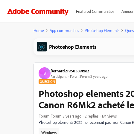
Featured Communities
Announ
Home
App communities
Photoshop Elements
Ques
Photoshop Elements
Bernard21950389txe2
B
Participant
Forum|Forum|3 years ago
QUESTION
Photoshop elements 20
Canon R6Mk2 acheté le
Forum|Forum|3 years ago
2 replies
174 views
Photoshop elements 2022 ne reconnaît pas mon Canon R
Windows