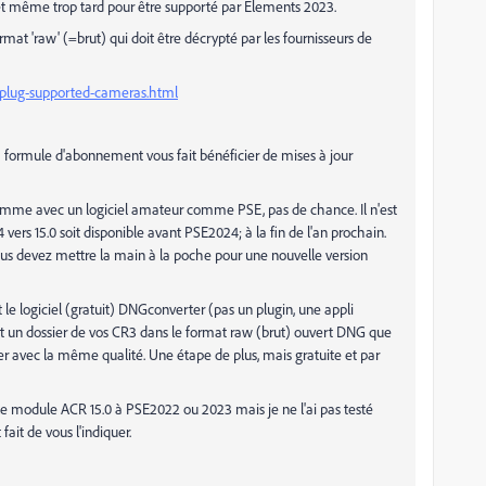
et même trop tard pour être supporté par Elements 2023.
at 'raw' (=brut) qui doit être décrypté par les fournisseurs de
plug-supported-cameras.html
 formule d'abonnement vous fait bénéficier de mises à jour
 gamme avec un logiciel amateur comme PSE, pas de chance. Il n'est
rs 15.0 soit disponible avant PSE2024; à la fin de l'an prochain.
 vous devez mettre la main à la poche pour une nouvelle version
t le logiciel (gratuit) DNGconverter (pas un plugin, une appli
ut un dossier de vos CR3 dans le format raw (brut) ouvert DNG que
r avec la même qualité. Une étape de plus, mais gratuite et par
le module ACR 15.0 à PSE2022 ou 2023 mais je ne l'ai pas testé
fait de vous l'indiquer.