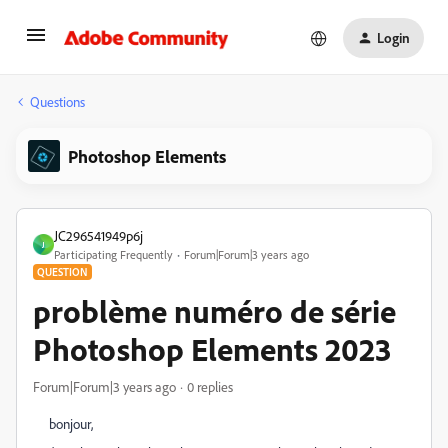
Login
Questions
Photoshop Elements
JC296541949p6j
J
Participating Frequently
Forum|Forum|3 years ago
QUESTION
problème numéro de série
Photoshop Elements 2023
Forum|Forum|3 years ago
0 replies
bonjour,