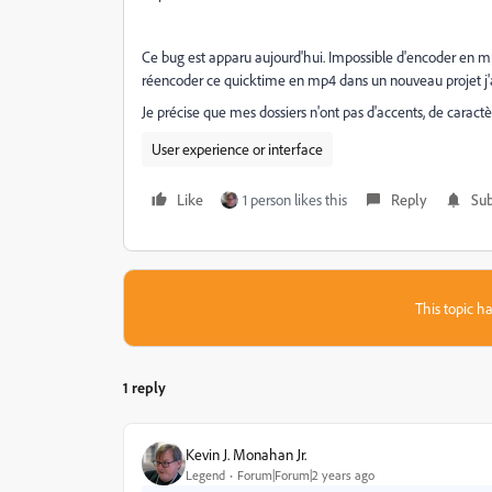
Ce bug est apparu aujourd'hui. Impossible d'encoder en m
réencoder ce quicktime en mp4 dans un nouveau projet j'a
Je précise que mes dossiers n'ont pas d'accents, de caractèr
User experience or interface
Like
1 person likes this
Reply
Sub
This topic ha
1 reply
Kevin J. Monahan Jr.
Legend
Forum|Forum|2 years ago