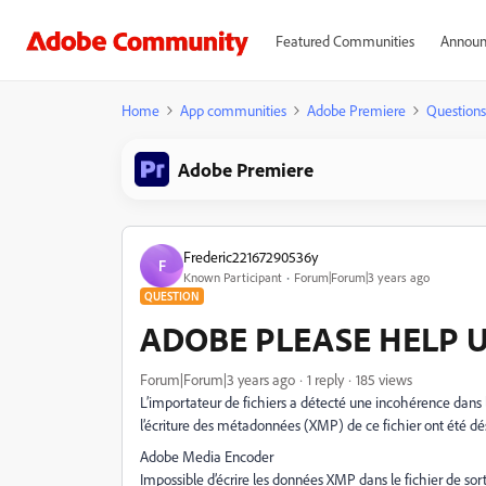
Featured Communities
Announ
Home
App communities
Adobe Premiere
Questions
Adobe Premiere
Frederic22167290536y
F
Known Participant
Forum|Forum|3 years ago
QUESTION
ADOBE PLEASE HELP 
Forum|Forum|3 years ago
1 reply
185 views
L’importateur de fichiers a détecté une incohérence dans l
l’écriture des métadonnées (XMP) de ce fichier ont été dé
Adobe Media Encoder
Impossible d’écrire les données XMP dans le fichier de sort