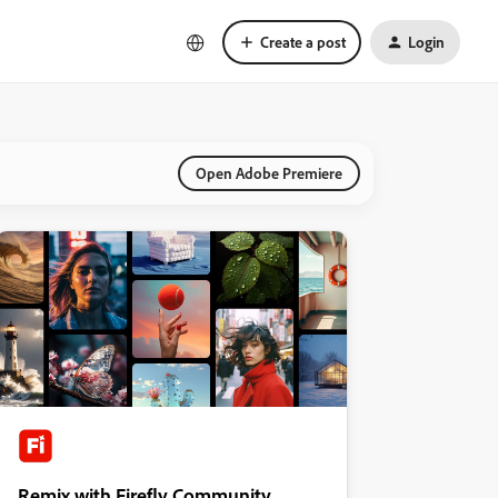
Create a post
Login
Open Adobe Premiere
Remix with Firefly Community