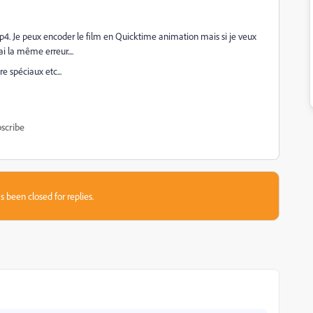
p4. Je peux encoder le film en Quicktime animation mais si je veux
i la même erreur....
e spéciaux etc...
scribe
s been closed for replies.