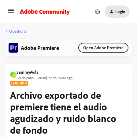
Login
Questions
Adobe Premiere
Open Adobe Premiere
SammyAvila
S
Participant
Forum|Forum|1 year ago
QUESTION
Archivo exportado de
premiere tiene el audio
agudizado y ruido blanco
de fondo