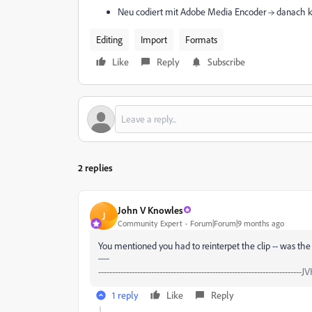
Neu codiert mit Adobe Media Encoder → danach ko
Editing
Import
Formats
Like
Reply
Subscribe
2 replies
John V Knowles
J
Community Expert
Forum|Forum|9 months ago
You mentioned you had to reinterpet the clip -- was the
--------------------------------------------------------------------
1 reply
Like
Reply