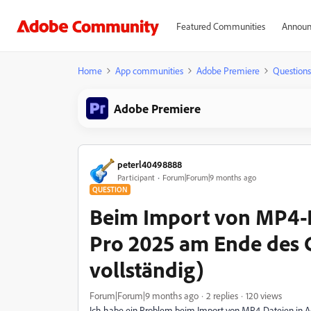
Featured Communities
Announ
Home
App communities
Adobe Premiere
Questions
Adobe Premiere
peterl40498888
Participant
Forum|Forum|9 months ago
QUESTION
Beim Import von MP4-D
Pro 2025 am Ende des C
vollständig)
Forum|Forum|9 months ago
2 replies
120 views
Ich habe ein Problem beim Import von MP4-Dateien in A