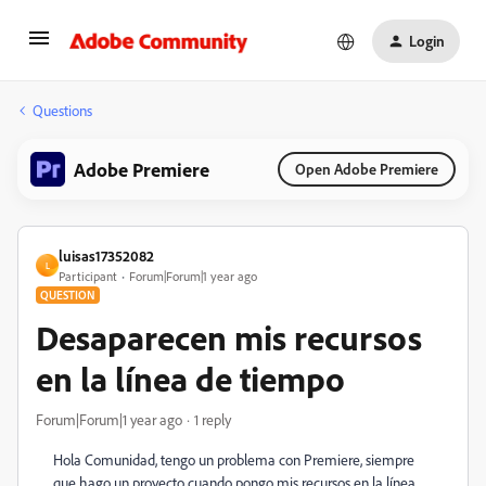
Login
Questions
Adobe Premiere
Open Adobe Premiere
luisas17352082
L
Participant
Forum|Forum|1 year ago
QUESTION
Desaparecen mis recursos
en la línea de tiempo
Forum|Forum|1 year ago
1 reply
Hola Comunidad, tengo un problema con Premiere, siempre
que hago un proyecto cuando pongo mis recursos en la línea