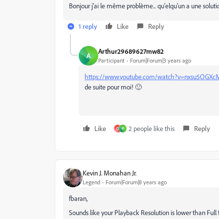
Bonjour j'ai le même problème... qu'elqu'un a une soluti
1 reply
Like
Reply
Arthur29689627mw82
A
Participant
Forum|Forum|3 years ago
https://www.youtube.com/watch?v=nxsu5OGX
de suite pour moi! 🙂
Like
2 people like this
Reply
O
P
Kevin J. Monahan Jr.
Legend
Forum|Forum|8 years ago
fbaran,
Sounds like your Playback Resolution is lower than Full 