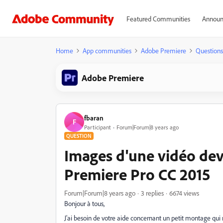
Featured Communities
Announ
Home
App communities
Adobe Premiere
Questions
Adobe Premiere
fbaran
F
Participant
Forum|Forum|8 years ago
QUESTION
Images d'une vidéo de
Premiere Pro CC 2015
Forum|Forum|8 years ago
3 replies
6674 views
Bonjour à tous,
J'ai besoin de votre aide concernant un petit montage qui