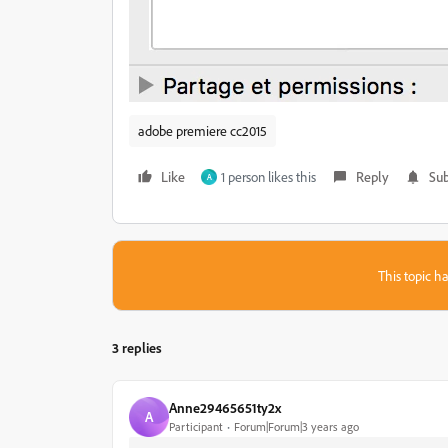
adobe premiere cc2015
Like
1 person likes this
Reply
Sub
A
This topic ha
3 replies
Anne29465651ty2x
A
Participant
Forum|Forum|3 years ago