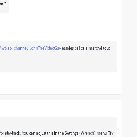
on ?
cMw&ab_channel=JohnTheVideoGuy
essaies ça! ça a marché tout
for playback. You can adjust this in the Settings (Wrench) menu. Try