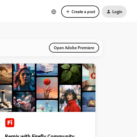
Create a post
Login
Open Adobe Premiere
Remix with Firefly Community