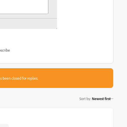
scribe
s been closed for replies.
Sort by
:
Newest first