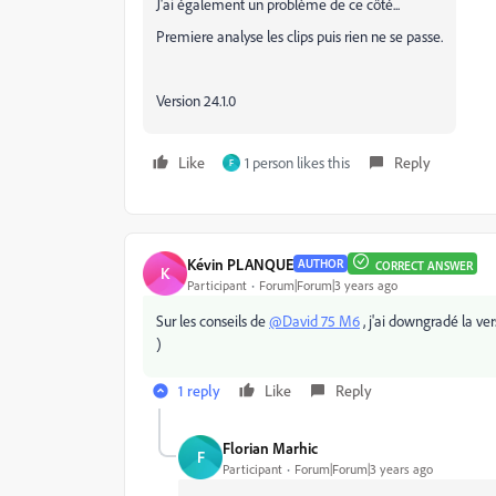
J'ai également un problème de ce côté...
Premiere analyse les clips puis rien ne se passe.
Version 24.1.0
Like
1 person likes this
Reply
F
Kévin PLANQUE
AUTHOR
CORRECT ANSWER
K
Participant
Forum|Forum|3 years ago
Sur les conseils de
@David 75 M6
, j'ai downgradé la ver
)
1 reply
Like
Reply
Florian Marhic
F
Participant
Forum|Forum|3 years ago