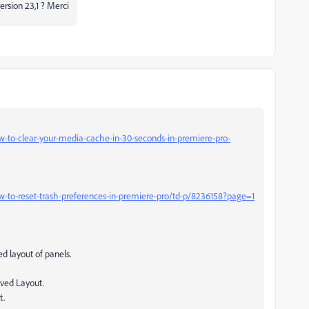
ersion 23,1 ? Merci
-to-clear-your-media-cache-in-30-seconds-in-premiere-pro-
-to-reset-trash-preferences-in-premiere-pro/td-p/8236158?page=1
ed layout of panels.
aved Layout.
t.