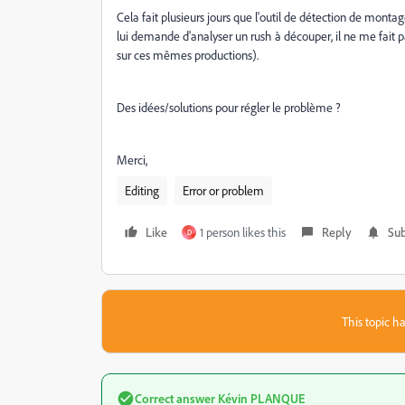
Cela fait plusieurs jours que l'outil de détection de mon
lui demande d'analyser un rush à découper, il ne me fait 
sur ces mêmes productions).
Des idées/solutions pour régler le problème ?
Merci,
Editing
Error or problem
Like
1 person likes this
Reply
Sub
D
This topic ha
Correct answer
Kévin PLANQUE