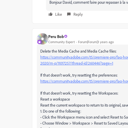
Bonjour David, comment faire pour repasser à la v
Like
Reply
Peru Bob
Community Expert
Forum|Forum|3 years ago
Delete the Media Cache and Media Cache files:
https://community.adobe.com/t5/premiere-pro/faq-how
2020/m-p/11017257/thread-id/260446?page=1
If that doesn't work, try resetting the preferences:
https://community.adobe.com/t5/premiere-pro/faq-how
If that doesn't work, try resetting the Workspaces:
Reset a workspace
Reset the current workspace to return to its original, sav
1. Do one of the following:
• Click the Workspace menu icon and select Reset to S
• Choose Window > Workspace > Reset to Saved Layou