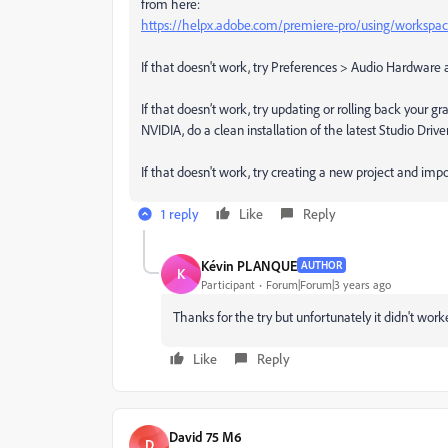
from here:
https://helpx.adobe.com/premiere-pro/using/workspac
If that doesn't work, try Preferences > Audio Hardware 
If that doesn’t work, try updating or rolling back your gr
NVIDIA, do a clean installation of the latest Studio Dri
If that doesn't work, try creating a new project and impor
1 reply
Like
Reply
Kévin PLANQUE
AUTHOR
K
Participant
Forum|Forum|3 years ago
Thanks for the try but unfortunately it didn't work
Like
Reply
David 75 M6
D