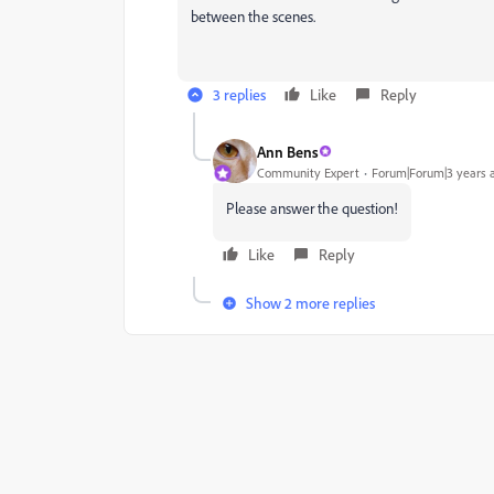
between the scenes.
3 replies
Like
Reply
Ann Bens
Community Expert
Forum|Forum|3 years 
Please answer the question!
Like
Reply
Show 2 more replies