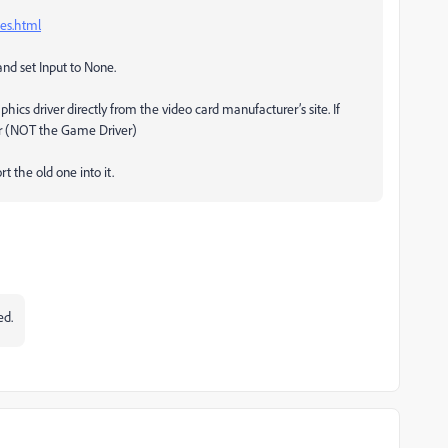
es.html
and set Input to None.
aphics driver directly from the video card manufacturer’s site. If
ver (NOT the Game Driver)
t the old one into it.
ed.