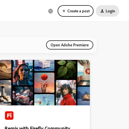
Create a post
Login
Open Adobe Premiere
Remix with Firefly Community