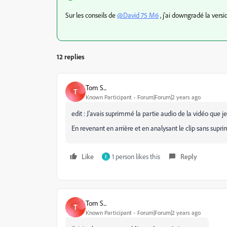
Sur les conseils de
@David 75 M6
, j'ai downgradé la versi
12 replies
Tom S...
T
Known Participant
Forum|Forum|2 years ago
edit : J'avais suprimmé la partie audio de la vidéo que je
En revenant en arrière et en analysant le clip sans supri
Like
1 person likes this
Reply
F
Tom S...
T
Known Participant
Forum|Forum|2 years ago