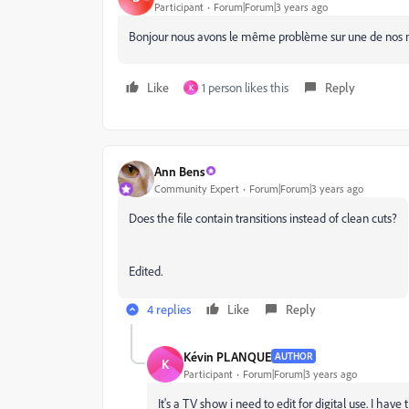
Participant
Forum|Forum|3 years ago
Bonjour nous avons le même problème sur une de nos mac
Like
1 person likes this
Reply
K
Ann Bens
Community Expert
Forum|Forum|3 years ago
Does the file contain transitions instead of clean cuts?
Edited.
4 replies
Like
Reply
Kévin PLANQUE
AUTHOR
K
Participant
Forum|Forum|3 years ago
It's a TV show i need to edit for digital use. I hav