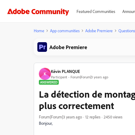
Featured Communities
Announ
Home
App communities
Adobe Premiere
Questions
Adobe Premiere
Kévin PLANQUE
K
Participant
Forum|Forum|3 years ago
ANSWERED
La détection de montag
plus correctement
Forum|Forum|3 years ago
12 replies
2450 views
Bonjour,