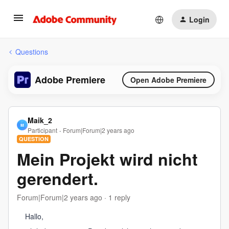
Login
Questions
Adobe Premiere
Open Adobe Premiere
Maik_2
M
Participant
Forum|Forum|2 years ago
QUESTION
Mein Projekt wird nicht
gerendert.
Forum|Forum|2 years ago
1 reply
Hallo,