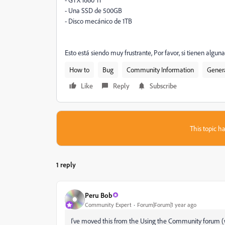
- Una SSD de 500GB
- Disco mecánico de 1TB
Esto está siendo muy frustrante, Por favor, si tienen algu
How to
Bug
Community Information
Gener
Like
Reply
Subscribe
This topic ha
1 reply
Peru Bob
Community Expert
Forum|Forum|1 year ago
I've moved this from the Using the Community forum (w