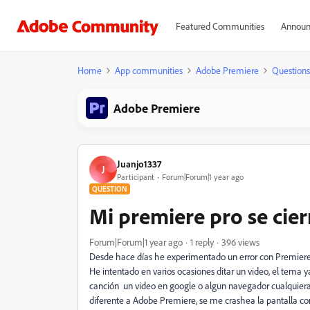
Featured Communities
Announ
Home
App communities
Adobe Premiere
Questions
Adobe Premiere
Juanjo1337
J
Participant
Forum|Forum|1 year ago
QUESTION
Mi premiere pro se cierr
Forum|Forum|1 year ago
1 reply
396 views
Desde hace días he experimentado un error con Premiere 
He intentado en varios ocasiones ditar un video, el tema
canción un video en google o algun navegador cualquiera
diferente a Adobe Premiere, se me crashea la pantalla co