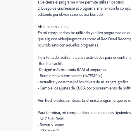
1. Se cierra el programa y me permite utilizar los otros.
2. Luego de crashearse el programa, me reinicia la comp
editando por obvias razones sea borrado.
Ah tener en cuenta.
En mi computadora he utilizado y utilizo programas de que
que algunos videojuegos tales como el Red Dead Redempt
ocurrido esto con aquellos programas.
He intentado realizar algunas actividades para encontrar 
-Borré la caché.
-Designé más memoria RAM al programa.
- Borre archivos temporales (%TEMP%)
- Actualicé y desactualicé los drivers de mi tarjeta gráfica.
- Cambie los ajustes de CUDA por procesamiento de Soft
Aún hecho estos cambios... Es el único programa que se c
Para terminar, mi computadora cuenta con los siguiente
- 32 GB de RAM
- Ryzen 5 3600x
- GTX 1660 Ti