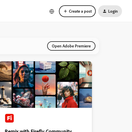
Create a post
Login
Open Adobe Premiere
Remix with Firefly Community