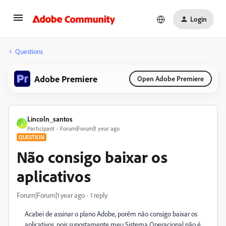
Login
Questions
Adobe Premiere
Open Adobe Premiere
Lincoln_santos
L
Participant
Forum|Forum|1 year ago
QUESTION
Não consigo baixar os
aplicativos
Forum|Forum|1 year ago
1 reply
Acabei de assinar o plano Adobe, porém não consigo baixar os
aplicativos, pois supostamente meu Sistema Operacional não é