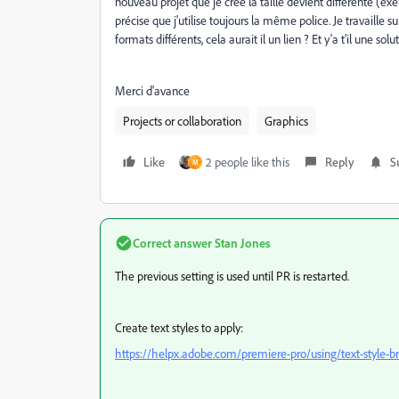
nouveau projet que je crée la taille devient différente (
précise que j'utilise toujours la même police. Je travaille 
formats différents, cela aurait il un lien ? Et y'a t'il une solu
Merci d'avance
Projects or collaboration
Graphics
Like
2 people like this
Reply
S
M
Correct answer
Stan Jones
The previous setting is used until PR is restarted.
Create text styles to apply:
https://helpx.adobe.com/premiere-pro/using/text-style-b