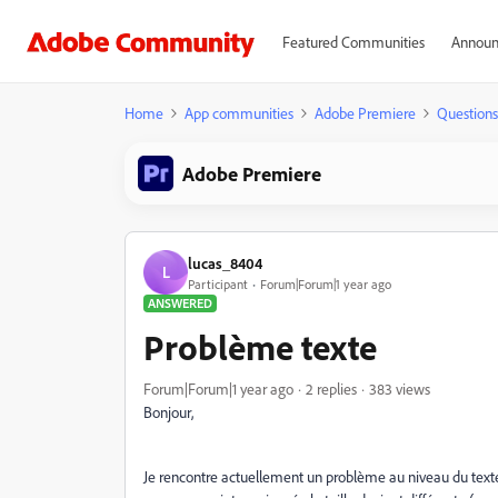
Featured Communities
Announ
Home
App communities
Adobe Premiere
Questions
Adobe Premiere
lucas_8404
L
Participant
Forum|Forum|1 year ago
ANSWERED
Problème texte
Forum|Forum|1 year ago
2 replies
383 views
Bonjour,
Je rencontre actuellement un problème au niveau du text