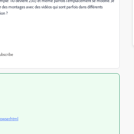
exemple: 110 devient 230) et même parfois l'emplacement se modifie. Je
sur des montages avec des vidéos qui sont parfois dans différents
tion ?
ubscribe
rowser.html