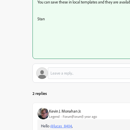
You can save these in local templates and they are availab
Stan
2 replies
Kevin J. Monahan Jr.
Legend
Forum|Forum|1 year ago
Hello
@lucas_8404
,