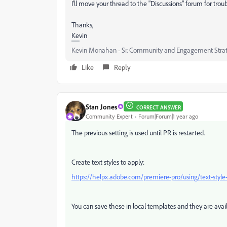
I'll move your thread to the "Discussions" forum for tro
Thanks,
Kevin
Kevin Monahan - Sr. Community and Engagement Strat
Like
Reply
Stan Jones
CORRECT ANSWER
Community Expert
Forum|Forum|1 year ago
The previous setting is used until PR is restarted.
Create text styles to apply:
https://helpx.adobe.com/premiere-pro/using/text-style
You can save these in local templates and they are avail