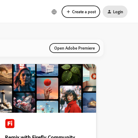
Create a post
Login
Open Adobe Premiere
Remix with Firefly Community