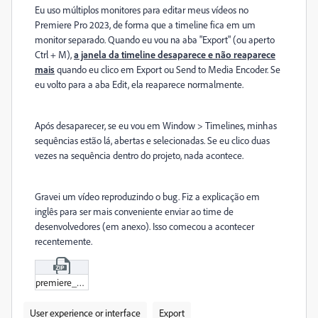
Eu uso múltiplos monitores para editar meus vídeos no
Premiere Pro 2023, de forma que a timeline fica em um
monitor separado. Quando eu vou na aba "Export" (ou aperto
Ctrl + M),
a janela da timeline desaparece e não reaparece
mais
quando eu clico em Export ou Send to Media Encoder. Se
eu volto para a aba Edit, ela reaparece normalmente.
Após desaparecer, se eu vou em Window > Timelines, minhas
sequências estão lá, abertas e selecionadas. Se eu clico duas
vezes na sequência dentro do projeto, nada acontece.
Gravei um vídeo reproduzindo o bug. Fiz a explicação em
inglês para ser mais conveniente enviar ao time de
desenvolvedores (em anexo). Isso comecou a acontecer
recentemente.
premiere_bug_report_timeline.zip
User experience or interface
Export