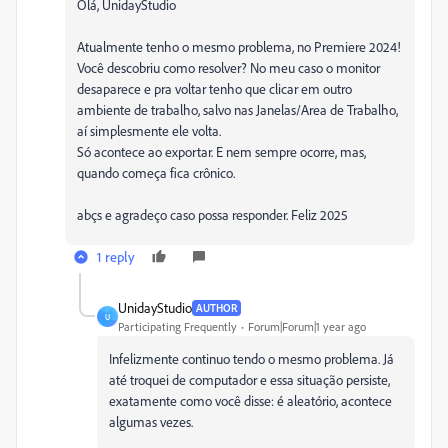
Olá, UnidayStudio
Atualmente tenho o mesmo problema, no Premiere 2024!
Você descobriu como resolver? No meu caso o monitor
desaparece e pra voltar tenho que clicar em outro
ambiente de trabalho, salvo nas Janelas/Area de Trabalho,
aí simplesmente ele volta.
Só acontece ao exportar. E nem sempre ocorre, mas,
quando começa fica crônico.
abçs e agradeço caso possa responder. Feliz 2025
1 reply
UnidayStudio
AUTHOR
U
Participating Frequently
Forum|Forum|1 year ago
Infelizmente continuo tendo o mesmo problema. Já
até troquei de computador e essa situação persiste,
exatamente como você disse: é aleatório, acontece
algumas vezes.