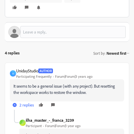
4 replies
Sort by
:
Newest first
UnidayStudio
AUTHOR
U
Participating Frequently
Forum|Forum|3 years ago
It seems to be a general issue (with any project). But resetting
the workspace works to restore the window.
2 replies
ilha_master_-_franca_3239
I
Participant
Forum|Forum|1 year ago