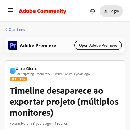
Login
Questions
Adobe Premiere
Open Adobe Premiere
UnidayStudio
U
Participating Frequently
Forum|Forum|3 years ago
QUESTION
Timeline desaparece ao
exportar projeto (múltiplos
monitores)
Forum|Forum|3 years ago
4 replies