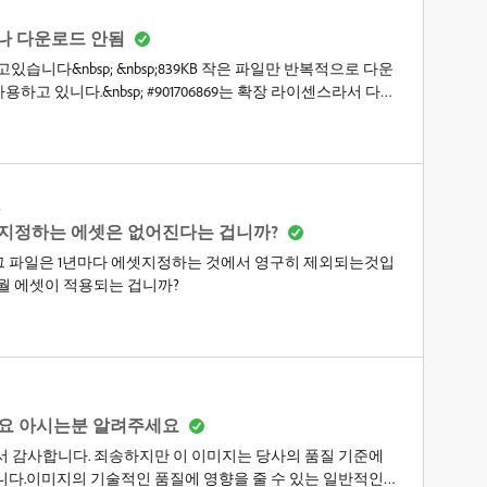
러나 다운로드 안됨
니다&nbsp; &nbsp;839KB 작은 파일만 반복적으로 다운
하고 있니다.&nbsp; #901706869는 확장 라이센스라서 다른
nbsp;계속 다운로드 안되니 차라리&nbsp; &nbsp;취소해주세
비스톡과 톡상담을 받았습니다. 그리고 나에게 해결책을 제시해 주었습
bsp; 반복적으로 다운로드해도 839KB 작은 파일만 다운로드
sp;&nbsp;차라리 #901706869를 취소해주고 내 크레딧을 회복
문
&nbsp; 문제 해결 바랍니다
지정하는 에셋은 없어진다는 겁니까?
 파일은 1년마다 에셋지정하는 것에서 영구히 제외되는것입
개월 에셋이 적용되는 겁니까?
어요 아시는분 알려주세요
서 감사합니다. 죄송하지만 이 이미지는 당사의 품질 기준에
니다.이미지의 기술적인 품질에 영향을 줄 수 있는 일반적인