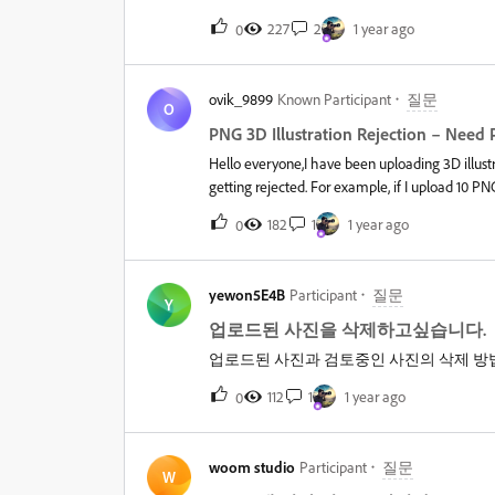
문제에는 노출 문제, 소프트 포커스, 과도한
227
2
1 year ago
0
술 요구사항을 자세히 알아보십시오.당사에서
페이지를 방문해 보시기 바랍니다.귀하의 이
포럼을 통해 다른 Adobe Stock Contr
ovik_9899
Known Participant
질문
니다.
O
PNG 3D Illustration Rejection – Need 
Hello everyone,I have been uploading 3D illus
getting rejected. For example, if I upload 10 
images in JPG format get accepted without an
182
1
1 year ago
0
PNGs, but the rejection rate is still very high
illustrations to Adobe Stock?I would really app
Stock’s requirements.Thanks in advance!&nb
yewon5E4B
Participant
질문
Y
업로드된 사진을 삭제하고싶습니다.
업로드된 사진과 검토중인 사진의 삭제 방
112
1
1 year ago
0
woom studio
Participant
질문
W