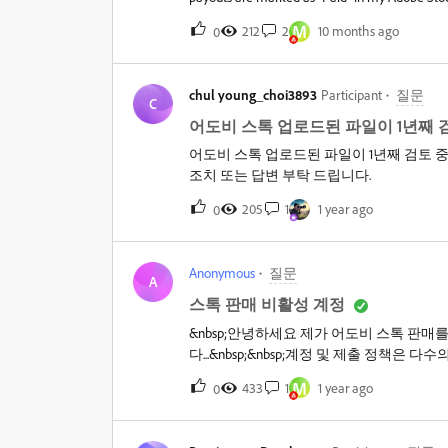
PayPal account.To clarify, I have attached an 
M
212
2
10 months ago
0
successfully received in PayPal (I have numbe
"Paid" in Adobe Stock but never appeared in 
"Paid" transactions were not delivered to my P
chul young_choi3893
Participant
질문
my Adobe Stock account?What steps I need to ta
C
resolving this matter. Please let me know if yo
어도비 스톡 업로드된 파일이 1년째 
PayPal.Thank you very much for your assistanc
어도비 스톡 업로드된 파일이 1년째 검토 중
ID]PayPal Email: [Your PayPal Emai
조치 또는 답변 부탁 드립니다.
205
1
1 year ago
0
Anonymous
질문
A
스톡 판매 비활성 계정
&nbsp;안녕하세요 제가 어도비 스톡 판매
다...&nbsp;&nbsp;계정 및 제출 정책
를 요청하려면 문의해 주세요.&nbsp;이런 
M
433
1
1 year ago
0
나를 삭제하면 해결이 될까요?그런 경우 탈퇴를