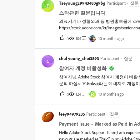
Taeyoung29943480g9bg
Participant
질문
T
스탁관련 질문입니다
의료기기나 성형외과 등 병원홍보물에 스탁
https://stock.adobe.com/kr/images/senior-cou
isa0=1&amp;state=%7B%22ac%22%3A%22st
104
1
10 months ago
0
chul young_choi3893
Participant
질문
C
참여자 계정 비활성화
참여자님, Adobe Stock 참여자 계정이
문의 하십시요.&nbsp;라는 메세지로 계정이
지(이메일 등) 재 안내 또는 조치 부탁 드립
R
124
1
10 months ago
0
leey94979235
Participant
질문
Payment Issue – Marked as Paid in Ad
Hello Adobe Stock Support Team,I am experien
payouts are marked as "Paid" in my Adobe Stock