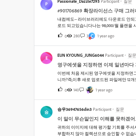
Passionate_Dazzle7293
Participant
질문
P
#901706869 확장라이선스 구매 그
내컴에도-- 라이브러리에도 다운로드 안되고있습
로드 되고있습니다나는 98,000/월 플랜을 사용
것도 구매를 하지 못하고 있습니다.&nbsp; &
C
280
3
1 year ago
0
요.&nbsp; &nbsp;약 20분전에 어도
니다. 그런데 개선이 되고있지 않습니다.&n
됩니다.&nbsp; 시간만 지체되고 있습니다.&nb
EUN KYOUNG_JUNG6044
Participant
질
해 주세요 다른 원본 사진을 구매하겠습니다.
E
영구에셋을 지정하면 이제 일년마다 
이번에 처음 제시된 영구에셋을 지정하면그
니까?즉,이후 새로 업로드된 파일에만 12
140
1
1 year ago
0
승우36947656din3
Participant
질문
승
이 말이 무슨말인지 이해를 못하겠
귀하의 이미지에 대해 평가할 기회를 주셔
부합하지 않아 컬렉션으로 승인할 수 없습