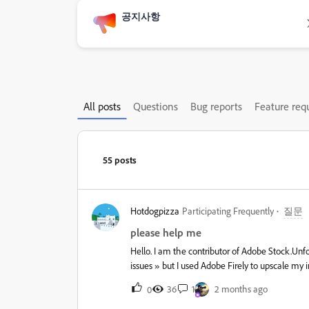
공지사항
All posts
Questions
Bug reports
Feature req
55 posts
Hotdogpizza
Participating Frequently
질문
please help me
Hello. I am the contributor of Adobe Stock.Unf
issues » but I used Adobe Firely to upscale my
images. What can I do in this situation?
36
1
2 months ago
0