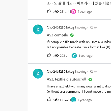
소리도 잘 들리고 라이브러리에 있는 사운드
소리도 안들립니다.뭐가 문제일까요?&nbsp
D
231
1
1 year ago
0
소리가 안들리니깐 답답합니다.&nbsp;
Choi24652308akbg
Inspiring
질문
C
AS3 compile
If I compile a file made with AS3 into a Window
Is it not possible to create it in a format like (B)
required)&nbsp;(A)&nbsp;&nbsp;(B)&nbsp;I wo
C
223
1
1 year ago
0
Choi24652308akbg
Inspiring
질문
C
AS3, textfield autoscroll
I have a textfield with many rowsI want to displ
(without user command)If I don't move the mouse,
= Math.max(0, n);" doesn't workHowever, it work
C
138
1
1 year ago
0