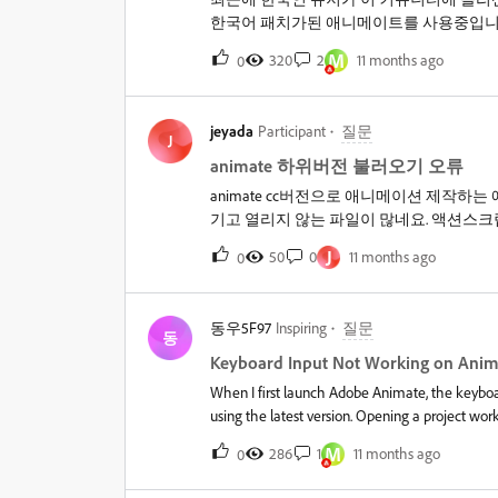
한국어 패치가된 애니메이트를 사용중입니다
만 버그가 발견됬습니다. 다른 프로그램과
M
320
2
11 months ago
0
여 실행시키면 정상적으로 충돌하지않고 
터 바탕화면에 있는 모든앱 깜빡거리며 켜
다. 아무 키를 누르고 있지 않아도 홈화면
jeyada
Participant
질문
리얼 링크 광고에 깜빡임 버그가 생깁니다.
J
고로 타블렛과 마우스전선을 다 빼봐도 이
animate 하위버전 불러오기 오류
래픽과 램도 사향이 높습니다. 정말 급합니다.
animate cc버전으로 애니메이션 제작하는
개인 정보가 삭제 되었습니다.&nbsp;
기고 열리지 않는 파일이 많네요. 액션
잘 열렸는데 최근 업데이트된 상위버전들
J
50
0
11 months ago
0
는 경우가 종종있네요. 하위버전도 잘 열리게
테이블(Turntable) 기능이 추가됐던데 an
좋겠네요.
동우5F97
Inspiring
질문
동
Keyboard Input Not Working on Anim
When I first launch Adobe Animate, the keyboard
using the latest version. Opening a project wo
keyboard input problem appears only on that firs
M
286
1
11 months ago
0