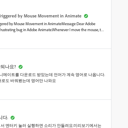
Triggered by Mouse Movement in Animate
riggered by Mouse Movement in AnimateMessage:Dear Adobe
frustrating bug in Adobe Animate.Whenever I move the mouse, the
 as if the language switch key (e.g., Alt+Shift or Ctrl+Shift) is
ning perfectly, and this issue only occurs when Animate is
, so I believe the problem is specific to Adobe Animate.Please
. This is disrupting my work and feels quite urgent.Thank you.
안되나요?
애니메이트를 다운로드 받았는데 언어가 계속 영어로 나옵니다.
어로도 바꿔봤는데 영어만 나와요
니다.
서 엔터키 눌러 실행하면 소리가 안들려요.미리보기에서는