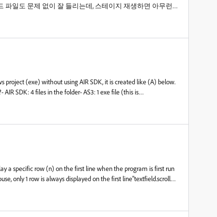
 파일도 문제 없이 잘 들리는데, 스테이지 재생하면 아무런
;&nbsp;사운드에 맞춰 액션을 넣으려고 하는데 작업환경에서
s project (exe) without using AIR SDK, it is created like (A) below.
?- AIR SDK: 4 files in the folder- AS3: 1 exe file (this is
uld appreciate your help&nbsp;
ay a specific row (n) on the first line when the program is first run
 only 1 row is always displayed on the first line"textfield.scrollV
s fine for clicks assigned to buttonsAny solution?