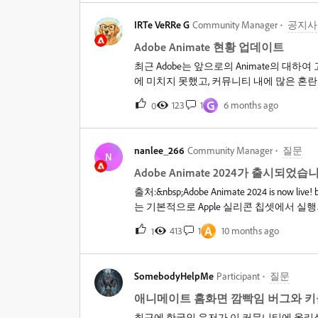
IRTe VeRRe G
Community Manager
공지사
Adobe Animate 현황 업데이트
최근 Adobe는 앞으로의 Animate의 대
에 미치지 못했고, 커뮤니티 내에 많은 혼란
드립니다. 곧 모든 Animate 고객에게 
G
123
1
6 months ago
0
자 합니다.1) 유지보수 모드에 있는 애플리케이
계획 변경 사항 및 현재 상태,3) 애플리
스할 수 있도록 보장하겠다는 당사의 약속
nanlee_266
Community Manager
질문
애플리케이션의 적극적인 개발 우선순위를 
N
는 유지보수 모드로 전환하는 방식을 취합
Adobe Animate 2024가 출시되었습
으며 보안 및 버그 수정은 계속 제공되지만 
출처:&nbsp;Adobe Animate 2024 is now li
아가 제품 판매를 중단하기로 결정한다면,
는 기본적으로 Apple 실리콘 칩셋에서 실행되며 세련된 사용자 인터페이스와 함께 제공됩니다.&
준비 시간을 제공하고, 커뮤니티가 콘텐츠
요한 버그 수정, 안정성 개선 사항이 있으
A
다. Adobe Animate의 현재 상태Adobe 
413
1
10 months ago
1
다.https://helpx.adobe.com/kr/animate/rel
은 더 이상 추가되지 않지만, 지속적인 지원
요한 것은 Animate는 신규 및 기존 사용
내해 드린 Adobe Animate의 상태, 일
SomebodyHelpMe
Participant
질문
씀드리지만, 저희는 Adobe Animate에
애니메이트 홈화면 깜빡임 버그와 키
고객 모두에게 계속해서 제공될 예정입니다 
최근에 한국인 유저가 이 커뮤니티에 올리신