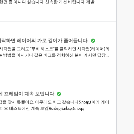
한건 좀 아니다 싶습니다. 신속한 개선 바랍니다. 제발
인텔i5-14600 / 64램 / gtx 1060- 동시사용 프로그램: 애니메이트
유튜브)-프리미어/포토샵/일러스트/에프터이펙 및 타 프로그램 사용
돌상황 발생 시, 지속 업데이트 예정)1. 레이어 상하 이동 시, (의
 &gt;&gt; 튕김.2. 에셋 뒤틀기 툴 사용 중, 해당툴 적용과
 튕김.3. 카메라 레이어 및 3~4개 레이어의 동일 시간 프레임에 키프레
트를 시작하면 레이어의 가로 길이가 줄어듭니다.
 맞는 사각형을 그려도 "무비 테스트"를 클릭하면 사각형(레이어)의
는 방법을 아시거나 같은 버그를 경험하신 분이 계시면 답장
에 프레임이 계속 보입니다
 찾지 못했어요, 아무래도 버그 같습니다&nbsp;(아래 레어
테스트에선 계속 보임)&nbsp;&nbsp;&nbsp;