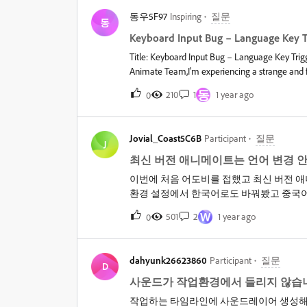
동우5F97
Inspiring
질문
동
Keyboard Input Bug – Language Key 
Title: Keyboard Input Bug – Language Key T
Animate Team,I’m experiencing a strange and 
keyboard input language changes automatically —
동
210
1
1 year ago
0
being pressed. However, my keyboard is functio
running.It doesn’t happen in any other software
investigate and resolve this as soon as possible
Jovial_Coast5C6B
Participant
질문
J
최신 버전 애니메이트는 언어 변경 
이번에 처음 어도비를 접했고 최신 버전 
환경 설정에서 한국어로도 바꿔봤고 중국
W
501
2
1 year ago
0
dahyunk26623860
Participant
질문
D
사운드가 작업환경에서 들리지 않습
작업하는 타임라인에 사운드레이어 생성해