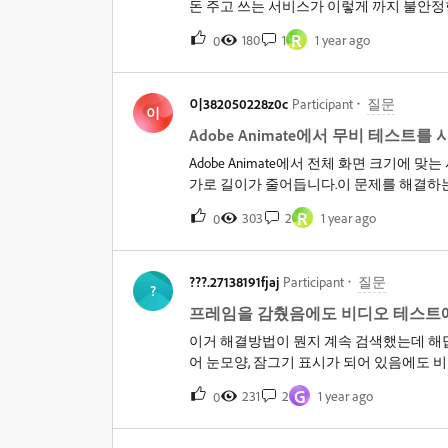
돈 주고 쓰는 서비스가 이렇게 까지 불안정
쫌.&nbsp;- 컴퓨터 사양 및 환경: 윈도우11 / 
R
180
1
1 year ago
0
v24.0.8, 프리미어프로2025, 인터넷(
시 문제 없음.&nbsp;★튕김 증상(새로운 충
도치않게 더블클릭 될 시)레이어 이름 변경 되며
이382050228z0c
Participant
질문
정을 되돌리기(ctrl+z) 할 시 &gt;&gt;
이
임 삽입(f6) &gt;&gt; 튕김.&nbsp;
Adobe Animate에서 무비 테스
Adobe Animate에서 전체 화면 크기에
가로 길이가 줄어듭니다.이 문제를 해결하
주시면 정말 감사하겠습니다.&nbsp;
R
303
2
1 year ago
0
???.27138191fjaj
Participant
질문
?
프레임을 감췄음에도 비디오 테스트
이거 해결방법이 뭔지 계속 검색했는데 해답을
어 눈모양, 잠그기 표시가 되어 있음에도 비디오 
G
231
2
1 year ago
0