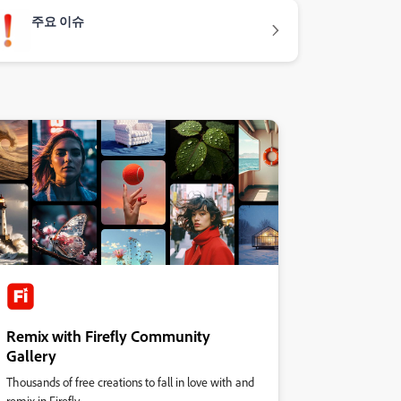
주요 이슈
Remix with Firefly Community
Gallery
Thousands of free creations to fall in love with and
remix in Firefly.