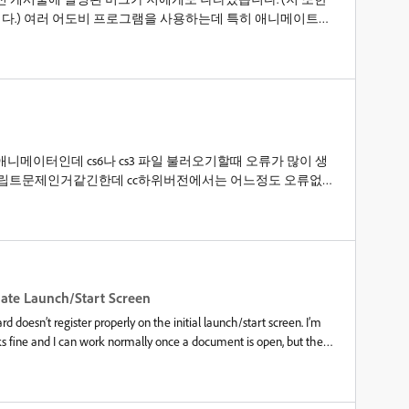
.) 여러 어도비 프로그램을 사용하는데 특히 애니메이트서
 비교하자면 포토샵, 일러스트레이터, 프리미어프로 등 클릭하
켜지지만 애니메이트는 클릭하여 실행시키는 동시에 제 컴퓨
지고 애니메이트 홈화면에선 알수없는 '키눌림' 현상이 생깁니
이 마치 재실행되며 반복되는것 같으며 왼쪽 아래 유튜브 튜토
 다른 버전으로 다시 설치해봐도 같은 버그가 발생합니다. 참
렇습니다.크랙버전이 아닌 정품버전을 사용중이며 컴퓨터 그
 고칠 수 있는 방법이 없을까요? &nbsp; * 모더레이터에 의해
 애니메이터인데 cs6나 cs3 파일 불러오기할때 오류가 많이 생
스크립트문제인거같긴한데 cc하위버전에서는 어느정도 오류없이
은 아예 안열리거나 하위버전에서 스크립트를 삭제해야 열리
 하는 팁 같은게 없을까요?그리고 일러스트 베타에&nbsp;턴
imate에도 꼭 필요한 기능 같은데 animate에도 기능 추가됐으면
ate Launch/Start Screen
 doesn’t register properly on the initial launch/start screen. I’m
rks fine and I can work normally once a document is open, but the
t waiting/start screen. I’d appreciate a quick fix.