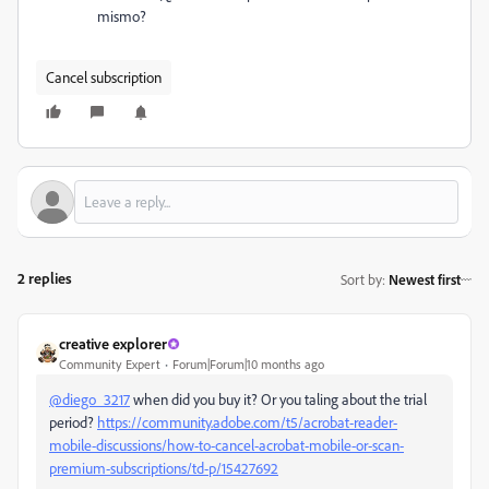
mismo?
Cancel subscription
2 replies
Sort by
:
Newest first
creative explorer
Community Expert
Forum|Forum|10 months ago
@diego_3217
when did you buy it? Or you taling about the trial
period?
https://community.adobe.com/t5/acrobat-reader-
mobile-discussions/how-to-cancel-acrobat-mobile-or-scan-
premium-subscriptions/td-p/15427692