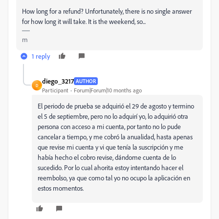
How long for a refund? Unfortunately, there is no single answer
for how long it will take. It is the weekend, so...
m
1 reply
diego_3217
AUTHOR
D
Participant
Forum|Forum|10 months ago
El periodo de prueba se adquirió el 29 de agosto y termino
el 5 de septiembre, pero no lo adquirí yo, lo adquirió otra
persona con acceso a mi cuenta, por tanto no lo pude
cancelar a tiempo, y me cobró la anualidad, hasta apenas
que revise mi cuenta y vi que tenía la suscripción y me
había hecho el cobro revise, dándome cuenta de lo
sucedido. Por lo cual ahorita estoy intentando hacer el
reembolso, ya que como tal yo no ocupo la aplicación en
estos momentos.