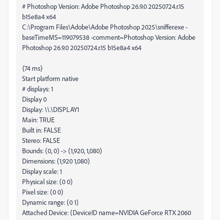
# Photoshop Version: Adobe Photoshop 26.9.0 20250724.r.15
b15e8a4 x64
C:\Program Files\Adobe\Adobe Photoshop 2025\sniffer.exe -
baseTimeMS=119079538 -comment=Photoshop Version: Adobe
Photoshop 26.9.0 20250724.r.15 b15e8a4 x64
{74 ms}
Start platform native
# displays: 1
Display 0
Display: \\.\DISPLAY1
Main: TRUE
Built in: FALSE
Stereo: FALSE
Bounds: (0, 0) -> (1,920, 1,080)
Dimensions: (1,920 1,080)
Display scale: 1
Physical size: (0 0)
Pixel size: (0 0)
Dynamic range: (0 1)
Attached Device: (DeviceID name=NVIDIA GeForce RTX 2060