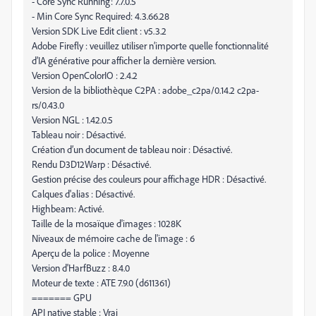
- Core Sync Running: 7.7.0.5
- Min Core Sync Required: 4.3.66.28
Version SDK Live Edit client : v5.3.2
Adobe Firefly : veuillez utiliser n’importe quelle fonctionnalité
d’IA générative pour afficher la dernière version.
Version OpenColorIO : 2.4.2
Version de la bibliothèque C2PA : adobe_c2pa/0.14.2 c2pa-
rs/0.43.0
Version NGL : 1.42.0.5
Tableau noir : Désactivé.
Création d’un document de tableau noir : Désactivé.
Rendu D3D12Warp : Désactivé.
Gestion précise des couleurs pour affichage HDR : Désactivé.
Calques d'alias : Désactivé.
Highbeam: Activé.
Taille de la mosaïque d'images : 1028K
Niveaux de mémoire cache de l'image : 6
Aperçu de la police : Moyenne
Version d'HarfBuzz : 8.4.0
Moteur de texte : ATE 7.9.0 (d611361)
======= GPU
API native stable : Vrai