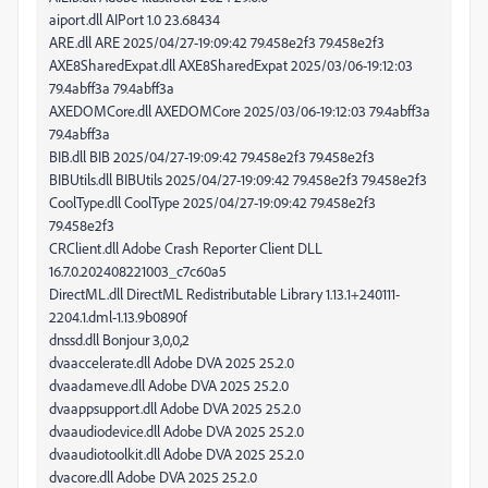
aiport.dll AIPort 1.0 23.68434
ARE.dll ARE 2025/04/27-19:09:42 79.458e2f3 79.458e2f3
AXE8SharedExpat.dll AXE8SharedExpat 2025/03/06-19:12:03
79.4abff3a 79.4abff3a
AXEDOMCore.dll AXEDOMCore 2025/03/06-19:12:03 79.4abff3a
79.4abff3a
BIB.dll BIB 2025/04/27-19:09:42 79.458e2f3 79.458e2f3
BIBUtils.dll BIBUtils 2025/04/27-19:09:42 79.458e2f3 79.458e2f3
CoolType.dll CoolType 2025/04/27-19:09:42 79.458e2f3
79.458e2f3
CRClient.dll Adobe Crash Reporter Client DLL
16.7.0.202408221003_c7c60a5
DirectML.dll DirectML Redistributable Library 1.13.1+240111-
2204.1.dml-1.13.9b0890f
dnssd.dll Bonjour 3,0,0,2
dvaaccelerate.dll Adobe DVA 2025 25.2.0
dvaadameve.dll Adobe DVA 2025 25.2.0
dvaappsupport.dll Adobe DVA 2025 25.2.0
dvaaudiodevice.dll Adobe DVA 2025 25.2.0
dvaaudiotoolkit.dll Adobe DVA 2025 25.2.0
dvacore.dll Adobe DVA 2025 25.2.0