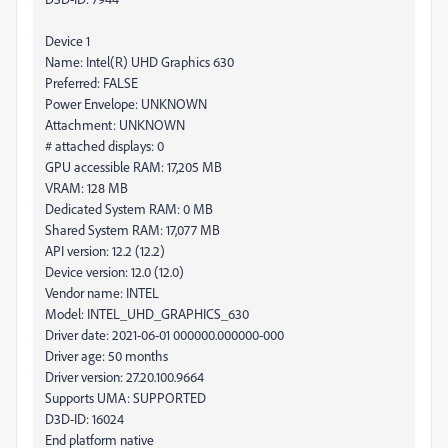
Device 1
Name: Intel(R) UHD Graphics 630
Preferred: FALSE
Power Envelope: UNKNOWN
Attachment: UNKNOWN
# attached displays: 0
GPU accessible RAM: 17,205 MB
VRAM: 128 MB
Dedicated System RAM: 0 MB
Shared System RAM: 17,077 MB
API version: 12.2 (12.2)
Device version: 12.0 (12.0)
Vendor name: INTEL
Model: INTEL_UHD_GRAPHICS_630
Driver date: 2021-06-01 000000.000000-000
Driver age: 50 months
Driver version: 27.20.100.9664
Supports UMA: SUPPORTED
D3D-ID: 16024
End platform native