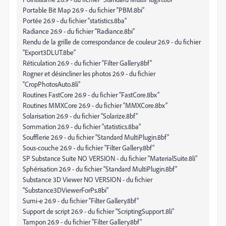
Portable Bit Map 26.9 - du fichier “PBM.8bi”
Portée 26.9 - du fichier “statistics.8ba”
Radiance 26.9 - du fichier “Radiance.8bi”
Rendu de la grille de correspondance de couleur 26.9 - du fichier
“Export3DLUT.8be”
Réticulation 26.9 - du fichier “Filter Gallery.8bf”
Rogner et désincliner les photos 26.9 - du fichier
“CropPhotosAuto.8li”
Routines FastCore 26.9 - du fichier “FastCore.8bx”
Routines MMXCore 26.9 - du fichier “MMXCore.8bx”
Solarisation 26.9 - du fichier “Solarize.8bf”
Sommation 26.9 - du fichier “statistics.8ba”
Soufflerie 26.9 - du fichier “Standard MultiPlugin.8bf”
Sous-couche 26.9 - du fichier “Filter Gallery.8bf”
SP Substance Suite NO VERSION - du fichier “MaterialSuite.8li”
Sphérisation 26.9 - du fichier “Standard MultiPlugin.8bf”
Substance 3D Viewer NO VERSION - du fichier
“Substance3DViewerForPs.8bi”
Sumi-e 26.9 - du fichier “Filter Gallery.8bf”
Support de script 26.9 - du fichier “ScriptingSupport.8li”
Tampon 26.9 - du fichier “Filter Gallery.8bf”