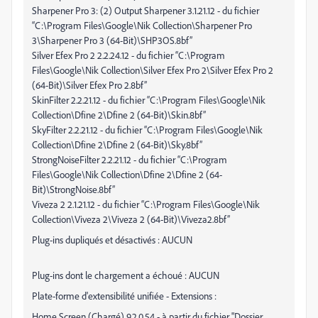
Sharpener Pro 3: (2) Output Sharpener 3.1.21.12 - du fichier
“C:\Program Files\Google\Nik Collection\Sharpener Pro
3\Sharpener Pro 3 (64-Bit)\SHP3OS.8bf”
Silver Efex Pro 2 2.2.24.12 - du fichier “C:\Program
Files\Google\Nik Collection\Silver Efex Pro 2\Silver Efex Pro 2
(64-Bit)\Silver Efex Pro 2.8bf”
SkinFilter 2.2.21.12 - du fichier “C:\Program Files\Google\Nik
Collection\Dfine 2\Dfine 2 (64-Bit)\Skin.8bf”
SkyFilter 2.2.21.12 - du fichier “C:\Program Files\Google\Nik
Collection\Dfine 2\Dfine 2 (64-Bit)\Sky.8bf”
StrongNoiseFilter 2.2.21.12 - du fichier “C:\Program
Files\Google\Nik Collection\Dfine 2\Dfine 2 (64-
Bit)\StrongNoise.8bf”
Viveza 2 2.1.21.12 - du fichier “C:\Program Files\Google\Nik
Collection\Viveza 2\Viveza 2 (64-Bit)\Viveza2.8bf”
Plug-ins dupliqués et désactivés : AUCUN
Plug-ins dont le chargement a échoué : AUCUN
Plate-forme d'extensibilité unifiée - Extensions :
Home Screen (Chargé) 9.2.0.54 - à partir du fichier "Dossier