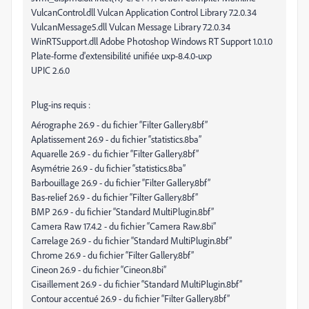
VulcanControl.dll Vulcan Application Control Library 7.2.0.34
VulcanMessage5.dll Vulcan Message Library 7.2.0.34
WinRTSupport.dll Adobe Photoshop Windows RT Support 1.0.1.0
Plate-forme d'extensibilité unifiée uxp-8.4.0-uxp
UPIC 2.6.0
Plug-ins requis :
Aérographe 26.9 - du fichier “Filter Gallery.8bf”
Aplatissement 26.9 - du fichier “statistics.8ba”
Aquarelle 26.9 - du fichier “Filter Gallery.8bf”
Asymétrie 26.9 - du fichier “statistics.8ba”
Barbouillage 26.9 - du fichier “Filter Gallery.8bf”
Bas-relief 26.9 - du fichier “Filter Gallery.8bf”
BMP 26.9 - du fichier “Standard MultiPlugin.8bf”
Camera Raw 17.4.2 - du fichier “Camera Raw.8bi”
Carrelage 26.9 - du fichier “Standard MultiPlugin.8bf”
Chrome 26.9 - du fichier “Filter Gallery.8bf”
Cineon 26.9 - du fichier “Cineon.8bi”
Cisaillement 26.9 - du fichier “Standard MultiPlugin.8bf”
Contour accentué 26.9 - du fichier “Filter Gallery.8bf”