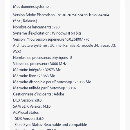
Mes données système :
Version Adobe Photoshop : 26.9.0 20250724.r.15 b15e8a4 x64
(final, Release)
Nombre de lancements : 730
Système d'exploitation : Windows 11 64 bits
Version : 11 ou version supérieure 10.0.26100.4770
Architecture système : UC Intel Famille :6, modèle :14, niveau :13,
AVX2
Nombre de processeurs physiques : 8
Vitesse du processeur : 3000 MHz
Mémoire intégrée : 32573 Mo
Mémoire libre : 23863 Mo
Mémoire disponible pour Photoshop : 25035 Mo
Mémoire utilisée par Photoshop : 80 %
Gestionnaire d'incidents : Adobe
DCX Version: 9.8.0
SAM SDK Version: 14.1.0
ACP.local Status:
- SDK Version: 5.6.0
- Core Sync Status: Reachable and compatible