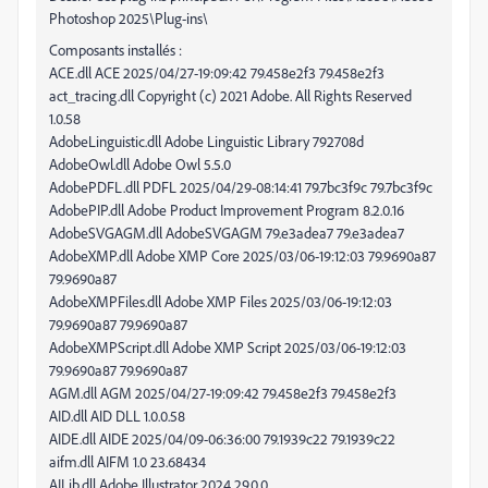
Photoshop 2025\Plug-ins\
Composants installés :
ACE.dll ACE 2025/04/27-19:09:42 79.458e2f3 79.458e2f3
act_tracing.dll Copyright (c) 2021 Adobe. All Rights Reserved
1.0.58
AdobeLinguistic.dll Adobe Linguistic Library 792708d
AdobeOwl.dll Adobe Owl 5.5.0
AdobePDFL.dll PDFL 2025/04/29-08:14:41 79.7bc3f9c 79.7bc3f9c
AdobePIP.dll Adobe Product Improvement Program 8.2.0.16
AdobeSVGAGM.dll AdobeSVGAGM 79.e3adea7 79.e3adea7
AdobeXMP.dll Adobe XMP Core 2025/03/06-19:12:03 79.9690a87
79.9690a87
AdobeXMPFiles.dll Adobe XMP Files 2025/03/06-19:12:03
79.9690a87 79.9690a87
AdobeXMPScript.dll Adobe XMP Script 2025/03/06-19:12:03
79.9690a87 79.9690a87
AGM.dll AGM 2025/04/27-19:09:42 79.458e2f3 79.458e2f3
AID.dll AID DLL 1.0.0.58
AIDE.dll AIDE 2025/04/09-06:36:00 79.1939c22 79.1939c22
aifm.dll AIFM 1.0 23.68434
AILib.dll Adobe Illustrator 2024 29.0.0