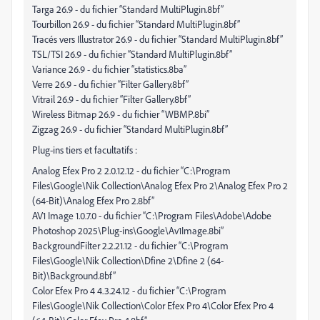
Targa 26.9 - du fichier “Standard MultiPlugin.8bf”
Tourbillon 26.9 - du fichier “Standard MultiPlugin.8bf”
Tracés vers Illustrator 26.9 - du fichier “Standard MultiPlugin.8bf”
TSL/TSI 26.9 - du fichier “Standard MultiPlugin.8bf”
Variance 26.9 - du fichier “statistics.8ba”
Verre 26.9 - du fichier “Filter Gallery.8bf”
Vitrail 26.9 - du fichier “Filter Gallery.8bf”
Wireless Bitmap 26.9 - du fichier “WBMP.8bi”
Zigzag 26.9 - du fichier “Standard MultiPlugin.8bf”
Plug-ins tiers et facultatifs :
Analog Efex Pro 2 2.0.12.12 - du fichier “C:\Program
Files\Google\Nik Collection\Analog Efex Pro 2\Analog Efex Pro 2
(64-Bit)\Analog Efex Pro 2.8bf”
AV1 Image 1.0.7.0 - du fichier “C:\Program Files\Adobe\Adobe
Photoshop 2025\Plug-ins\Google\Av1Image.8bi”
BackgroundFilter 2.2.21.12 - du fichier “C:\Program
Files\Google\Nik Collection\Dfine 2\Dfine 2 (64-
Bit)\Background.8bf”
Color Efex Pro 4 4.3.24.12 - du fichier “C:\Program
Files\Google\Nik Collection\Color Efex Pro 4\Color Efex Pro 4