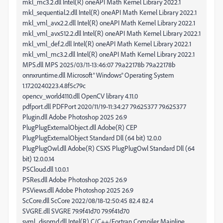
mkl_mc3.2.dll Intel(R) oneAPI Math Kernel Library 2022.1
mkl_sequential.2.dll Intel(R) oneAPI Math Kernel Library 2022.1
mkl_vml_avx2.2.dll Intel(R) oneAPI Math Kernel Library 2022.1
mkl_vml_avx512.2.dll Intel(R) oneAPI Math Kernel Library 2022.1
mkl_vml_def.2.dll Intel(R) oneAPI Math Kernel Library 2022.1
mkl_vml_mc3.2.dll Intel(R) oneAPI Math Kernel Library 2022.1
MPS.dll MPS 2025/03/11-13:46:07 79.a22178b 79.a22178b
onnxruntime.dll Microsoft® Windows® Operating System
1.17.20240223.4.8f5c79c
opencv_world4110.dll OpenCV library 4.11.0
pdfport.dll PDFPort 2020/11/19-11:34:27 79.625377 79.625377
Plugin.dll Adobe Photoshop 2025 26.9
PlugPlugExternalObject.dll Adobe(R) CEP
PlugPlugExternalObject Standard Dll (64 bit) 12.0.0
PlugPlugOwl.dll Adobe(R) CSXS PlugPlugOwl Standard Dll (64
bit) 12.0.0.14
PSCloud.dll 1.0.0.1
PSRes.dll Adobe Photoshop 2025 26.9
PSViews.dll Adobe Photoshop 2025 26.9
ScCore.dll ScCore 2022/08/18-12:50:45 82.4 82.4
SVGRE.dll SVGRE 79.9f41d70 79.9f41d70
svml_dispmd.dll Intel(R) C/C++/Fortran Compiler Mainline