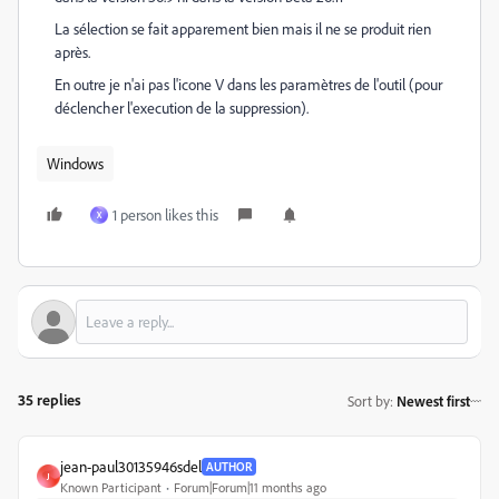
La sélection se fait apparement bien mais il ne se produit rien
après.
En outre je n'ai pas l'icone V dans les paramètres de l'outil (pour
déclencher l'execution de la suppression).
Windows
1 person likes this
X
35 replies
Sort by
:
Newest first
jean-paul30135946sdel
AUTHOR
J
Known Participant
Forum|Forum|11 months ago