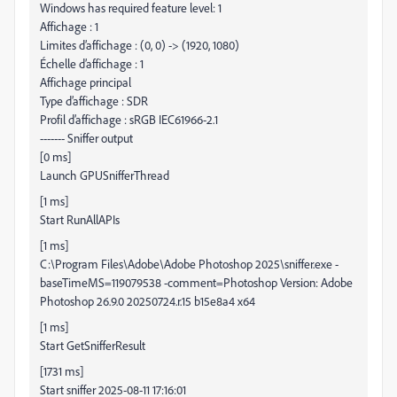
Windows has required feature level: 1
Affichage : 1
Limites d’affichage : (0, 0) -> (1920, 1080)
Échelle d’affichage : 1
Affichage principal
Type d’affichage : SDR
Profil d’affichage : sRGB IEC61966-2.1
------- Sniffer output
[0 ms]
Launch GPUSnifferThread
[1 ms]
Start RunAllAPIs
[1 ms]
C:\Program Files\Adobe\Adobe Photoshop 2025\sniffer.exe -
baseTimeMS=119079538 -comment=Photoshop Version: Adobe
Photoshop 26.9.0 20250724.r.15 b15e8a4 x64
[1 ms]
Start GetSnifferResult
[1731 ms]
Start sniffer 2025-08-11 17:16:01