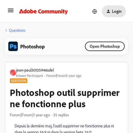
Login
Questions
Photoshop
Open Photoshop
jean-paul30135946sdel
J
Known Participant
Forum|Forum|1 year ago
QUESTION
Photoshop outil supprimer
ne fonctionne plus
Forum|Forum|1 year ago
35 replies
Depuis la dernière maj, l'outil supprimer ne fonctionne plus ni
dans la version 36.9 ni dans la version beta 26.11