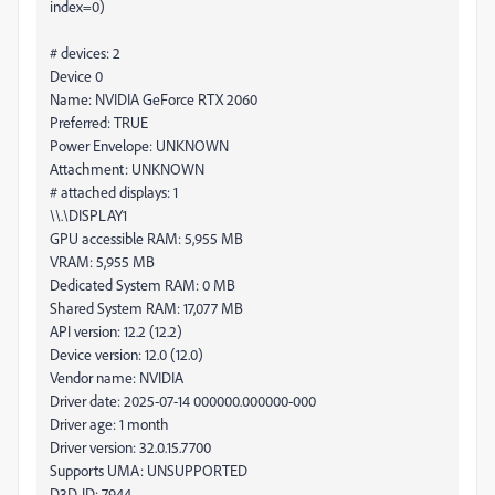
index=0)
# devices: 2
Device 0
Name: NVIDIA GeForce RTX 2060
Preferred: TRUE
Power Envelope: UNKNOWN
Attachment: UNKNOWN
# attached displays: 1
\\.\DISPLAY1
GPU accessible RAM: 5,955 MB
VRAM: 5,955 MB
Dedicated System RAM: 0 MB
Shared System RAM: 17,077 MB
API version: 12.2 (12.2)
Device version: 12.0 (12.0)
Vendor name: NVIDIA
Driver date: 2025-07-14 000000.000000-000
Driver age: 1 month
Driver version: 32.0.15.7700
Supports UMA: UNSUPPORTED
D3D-ID: 7944