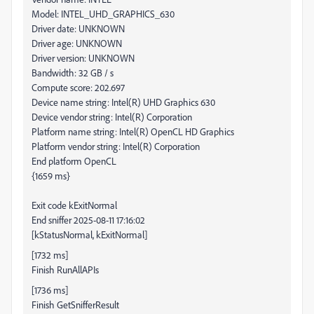
Model: INTEL_UHD_GRAPHICS_630
Driver date: UNKNOWN
Driver age: UNKNOWN
Driver version: UNKNOWN
Bandwidth: 32 GB / s
Compute score: 202.697
Device name string: Intel(R) UHD Graphics 630
Device vendor string: Intel(R) Corporation
Platform name string: Intel(R) OpenCL HD Graphics
Platform vendor string: Intel(R) Corporation
End platform OpenCL
{1659 ms}
Exit code kExitNormal
End sniffer 2025-08-11 17:16:02
[kStatusNormal, kExitNormal]
[1732 ms]
Finish RunAllAPIs
[1736 ms]
Finish GetSnifferResult