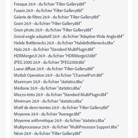
Fresque 26.9 - du fichier “Filter Gallery.8bf”
Fusain 26.9 - du fichier “Filter Gallery.8bf”
Galerie de filtres 26.9 - du fichier “Filter Gallery.8bf”
Grain 26.9 - du fichier “Filter Gallery.8bf”
Grain photo 26.9 - du fichier “Filter Gallery.8bf”
Grand-angle adaptatif 26.9 - du fichier “Adaptive Wide Angle.8bf”
Halide Bottlenecks 26.9 - du fichier “HalideBottlenecks.8bx”
Halo 26.9 - du fichier “Standard MultiPlugin.8bf”
HDRMergeUI 26.9 - du fichier “HDRMergeUI.8bf”
JPEG 2000 26.9 - du fichier “JPEG2000.8bi”
Lueur diffuse 26.9 - du fichier “Filter Gallery.8bf”
Matlab Operation 26.9 - du fichier “ChannelPort.8bf”
Maximum 26.9 - du fichier “statistics.8ba”
Médiane 26.9 - du fichier “statistics.8ba”
Mezzo-tinto 26.9 - du fichier “Standard MultiPlugin.8bf”
Minimum 26.9 - du fichier “statistics.8ba”
Motif de demi-teintes 26.9 - du fichier “Filter Gallery.8bf”
Moyenne 26.9 - du fichier “Average.8bf”
Moyenne arithmétique 26.9 - du fichier “statistics.8ba”
Multiprocesseur 26.9 - du fichier “MultiProcessor Support.8bx”
Néon 26.9 - du fichier “Filter Gallery.8bf”