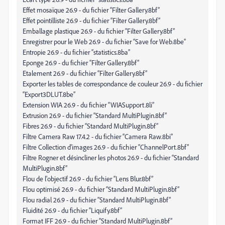
Effet mosaïque 26.9 - du fichier “Filter Gallery.8bf”
Effet pointilliste 26.9 - du fichier “Filter Gallery.8bf”
Emballage plastique 26.9 - du fichier “Filter Gallery.8bf”
Enregistrer pour le Web 26.9 - du fichier “Save for Web.8be”
Entropie 26.9 - du fichier “statistics.8ba”
Eponge 26.9 - du fichier “Filter Gallery.8bf”
Etalement 26.9 - du fichier “Filter Gallery.8bf”
Exporter les tables de correspondance de couleur 26.9 - du fichier
“Export3DLUT.8be”
Extension WIA 26.9 - du fichier “WIASupport.8li”
Extrusion 26.9 - du fichier “Standard MultiPlugin.8bf”
Fibres 26.9 - du fichier “Standard MultiPlugin.8bf”
Filtre Camera Raw 17.4.2 - du fichier “Camera Raw.8bi”
Filtre Collection d'images 26.9 - du fichier “ChannelPort.8bf”
Filtre Rogner et désincliner les photos 26.9 - du fichier “Standard
MultiPlugin.8bf”
Flou de l'objectif 26.9 - du fichier “Lens Blur.8bf”
Flou optimisé 26.9 - du fichier “Standard MultiPlugin.8bf”
Flou radial 26.9 - du fichier “Standard MultiPlugin.8bf”
Fluidité 26.9 - du fichier “Liquify.8bf”
Format IFF 26.9 - du fichier “Standard MultiPlugin.8bf”