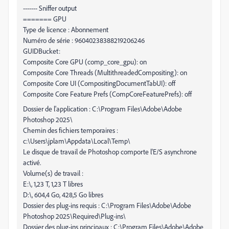
------- Sniffer output
======= GPU
Type de licence : Abonnement
Numéro de série : 96040238388219206246
GUIDBucket:
Composite Core GPU (comp_core_gpu): on
Composite Core Threads (MultithreadedCompositing): on
Composite Core UI (CompositingDocumentTabUI): off
Composite Core Feature Prefs (CompCoreFeaturePrefs): off
Dossier de l'application : C:\Program Files\Adobe\Adobe
Photoshop 2025\
Chemin des fichiers temporaires :
c:\Users\jplam\Appdata\Local\Temp\
Le disque de travail de Photoshop comporte l'E/S asynchrone
activé.
Volume(s) de travail :
E:\, 1,23 T, 1,23 T libres
D:\, 604,4 Go, 428,5 Go libres
Dossier des plug-ins requis : C:\Program Files\Adobe\Adobe
Photoshop 2025\Required\Plug-ins\
Dossier des plug-ins principaux : C:\Program Files\Adobe\Adobe