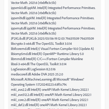
Vector Math. 2021.6 (r0xbffe3c5b)
ippvmk0.dll ippVM. Intel(R) Integrated Performance Primitives.
Vector Math. 2021.6 (r0xbffe3c5b)
ippvml9.dll ippVM. Intel(R) Integrated Performance Primitives.
Vector Math. 2021.6 (r0xbffe3c5b)
ippvmy8.dll ippVM. Intel(R) Integrated Performance Primitives.
Vector Math. 2021.6 (r0xbffe3c5b)
JP2KLib.dll JP2KLib 2025/03/06-19:12:03 79.6311509 79.6311509
libcrypto-3-x64.dll The OpenSSL Toolkit 3.0.14
libifcoremd.dll Intel(r) Visual Fortran Compiler 10.0 (Update A)
libiomp5md.dll Intel(R) OpenMP* Runtime Library 5.0
libmmd.dll Intel(R) C/C++/Fortran Compiler Mainline
libssl-3-x64.dll The OpenSSL Toolkit 3.0.14
LogSession.dll LogSession 8.2.0.16
mediacoreif.dll Adobe DVA 2025 25.2.0
Microsoft.AI.MachineLearning.dll Microsoft® Windows®
Operating System 1.17.20240223.4.8f5c79c
mkl_avx2.2.dll Intel(R) oneAPI Math Kernel Library 2022.1
mkl_avx512.2.dll Intel(R) oneAPI Math Kernel Library 2022.1
mkl_core.2.dll Intel(R) oneAPI Math Kernel Library 2022.1
mkl_def.2.dll Intel(R) oneAPI Math Kernel Library 2022.1