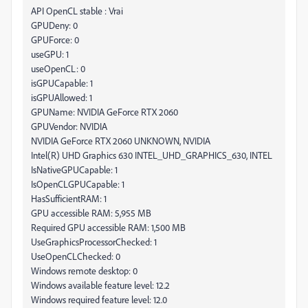
API OpenCL stable : Vrai
GPUDeny: 0
GPUForce: 0
useGPU: 1
useOpenCL: 0
isGPUCapable: 1
isGPUAllowed: 1
GPUName: NVIDIA GeForce RTX 2060
GPUVendor: NVIDIA
NVIDIA GeForce RTX 2060 UNKNOWN, NVIDIA
Intel(R) UHD Graphics 630 INTEL_UHD_GRAPHICS_630, INTEL
IsNativeGPUCapable: 1
IsOpenCLGPUCapable: 1
HasSufficientRAM: 1
GPU accessible RAM: 5,955 MB
Required GPU accessible RAM: 1,500 MB
UseGraphicsProcessorChecked: 1
UseOpenCLChecked: 0
Windows remote desktop: 0
Windows available feature level: 12.2
Windows required feature level: 12.0