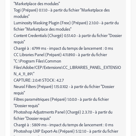
"Marketplace des modules"
Togi (Préparé) 0.1.1.0 - à partir du fichier "Marketplace des
modules"
Luminosity Masking Plugin (Free) (Préparé) 2.1.0.0 - à partir du
fichier "Marketplace des modules"
Content Credentials (Chargé) 0.51.4.0 - à partir du fichier "Dossier
requis"
Chargé à : 6799 ms - impact du temps de lancement : 0 ms
CC Libraries Panel (Préparé) 4.11.89.0 - à partir du fichier
"C:\Program Files\Common
Files\Adobe/CEP/Extensions\CC_LIBRARIES_PANEL_EXTENSIO
N_4_11_89\"
CAPTURE: 2.0.41 STOCK: 4.2.7
Neural Filters (Préparé) 1.15.0.102 - à partir du fichier "Dossier
requis"
Filtres paramétriques (Préparé) 1.0.0.0 - à partir du fichier
"Dossier requis"
Photoshop Adjustments Panel (Chargé) 2.3.7.0 - à partir du
fichier "Dossier requis"
Chargé à : 5809 ms - impact du temps de lancement : 0 ms
Photoshop UXP Export-As (Préparé) 5.12.1.0 - à partir du fichier