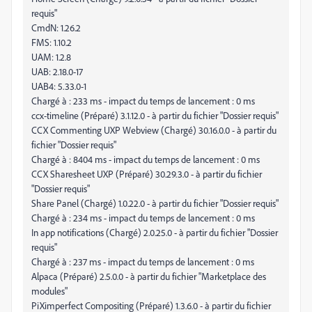
requis"
CmdN: 1.26.2
FMS: 1.10.2
UAM: 1.2.8
UAB: 2.18.0-17
UAB4: 5.33.0-1
Chargé à : 233 ms - impact du temps de lancement : 0 ms
ccx-timeline (Préparé) 3.1.12.0 - à partir du fichier "Dossier requis"
CCX Commenting UXP Webview (Chargé) 30.16.0.0 - à partir du
fichier "Dossier requis"
Chargé à : 8404 ms - impact du temps de lancement : 0 ms
CCX Sharesheet UXP (Préparé) 30.29.3.0 - à partir du fichier
"Dossier requis"
Share Panel (Chargé) 1.0.22.0 - à partir du fichier "Dossier requis"
Chargé à : 234 ms - impact du temps de lancement : 0 ms
In app notifications (Chargé) 2.0.25.0 - à partir du fichier "Dossier
requis"
Chargé à : 237 ms - impact du temps de lancement : 0 ms
Alpaca (Préparé) 2.5.0.0 - à partir du fichier "Marketplace des
modules"
PiXimperfect Compositing (Préparé) 1.3.6.0 - à partir du fichier