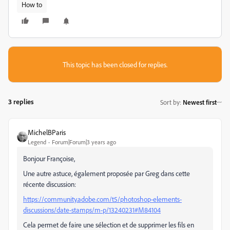
How to
This topic has been closed for replies.
3 replies
Sort by
:
Newest first
MichelBParis
Legend
Forum|Forum|3 years ago
Bonjour Françoise,
Une autre astuce, également proposée par Greg dans cette
récente discussion:
https://community.adobe.com/t5/photoshop-elements-
discussions/date-stamps/m-p/13240231#M84104
Cela permet de faire une sélection et de supprimer les fils en