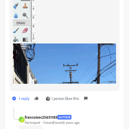
1 reply
1 person likes this
francoisec25651183
AUTHOR
F
Participant
Forum|Forum|3 years ago