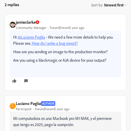
2 replies
Sort by
:
Newest first
jamieclarke
Community Manager
Forum|Forum|1 year ago
Hi
@Luciano Paglia
- We need a few more details to help you.
Please see,
How do I write a bug report?
How are you sending an image to the production monitor?
Are you using a blackmagic or AJA device for your output?
Luciano Paglia
AUTHOR
L
Participant
Forum|Forum|1 year ago
Mi computadora es una Macbook pro M1 MAX, y el premiere
que tengo es 2025, pago la susripción.