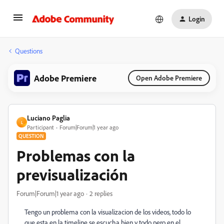
Login
Questions
Adobe Premiere
Open Adobe Premiere
Luciano Paglia
L
Participant
Forum|Forum|1 year ago
QUESTION
Problemas con la
previsualización
Forum|Forum|1 year ago
2 replies
Tengo un problema con la visualizacion de los videos, todo lo
que esta en la timeline se escucha bien y todo pero en el