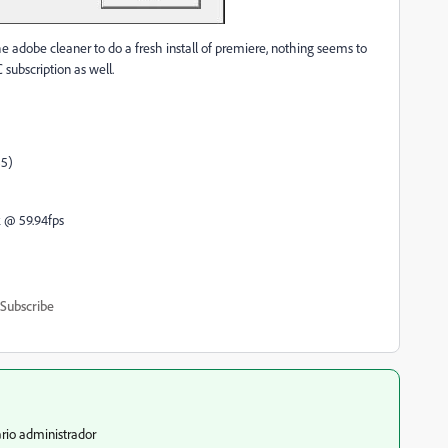
he adobe cleaner to do a fresh install of premiere, nothing seems to
 subscription as well.
35)
k @ 59.94fps
Subscribe
ario administrador