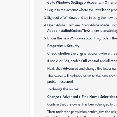
Go to
Windows Settings > Accounts > Other u
Log in to the account where the installation pr
Sign out of Windows and log in using the new acc
Open Adobe Premiere Pro or Adobe Media Enco
AdobeInstalledCodecsTier2
folder is created a
Under the new Windows account, right-click th
Properties > Security
Check whether the original account where the p
If not, click
Edit
, enable
Full control
and all othe
Next, click
Advanced
and change the folder own
The owner will probably be set to the new accoun
problem occurred.
To change the owner:
Change > Advanced > Find Now > Select the o
Confirm that the owner has been changed to the
Then, under the permission entries, give the origi