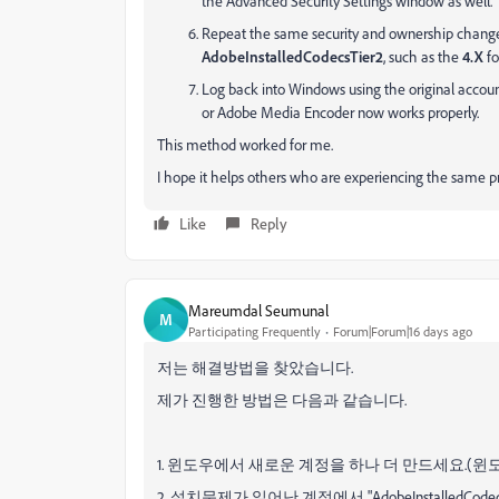
the Advanced Security Settings window as well.
Repeat the same security and ownership changes 
AdobeInstalledCodecsTier2
, such as the
4.X
fo
Log back into Windows using the original acco
or Adobe Media Encoder now works properly.
This method worked for me.
I hope it helps others who are experiencing the same 
Like
Reply
Mareumdal Seumunal
M
Participating Frequently
Forum|Forum|16 days ago
저는 해결방법을 찾았습니다.
제가 진행한 방법은 다음과 같습니다.
1. 윈도우에서 새로운 계정을 하나 더 만드세요.(윈도
2. 설치문제가 일어난 계정에서 "AdobeInstalledCo