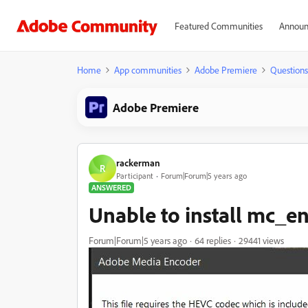
Featured Communities
Announ
Home
App communities
Adobe Premiere
Questions
Adobe Premiere
rackerman
R
Participant
Forum|Forum|5 years ago
ANSWERED
Unable to install mc_e
Forum|Forum|5 years ago
64 replies
29441 views