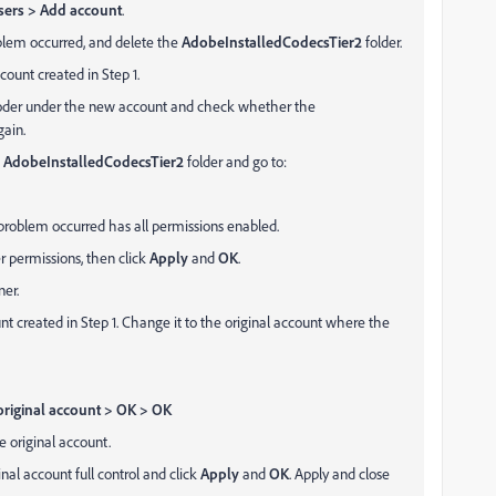
sers > Add account
.
oblem occurred, and delete the
AdobeInstalledCodecsTier2
folder.
ount created in Step 1.
der under the new account and check whether the
gain.
e
AdobeInstalledCodecsTier2
folder and go to:
roblem occurred has all permissions enabled.
r permissions, then click
Apply
and
OK
.
er.
t created in Step 1. Change it to the original account where the
riginal account > OK > OK
 original account.
nal account full control and click
Apply
and
OK
. Apply and close