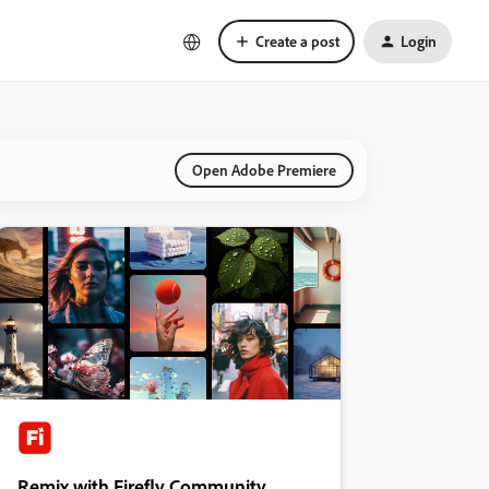
Create a post
Login
Open Adobe Premiere
Remix with Firefly Community