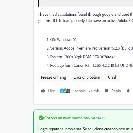
I have tried all solutions found through google and used t
get this DLL to load properly. I do have an active Adobe CC
OS: Windows 10
Version: Adobe Premiere Pro Version 15.2.0 (Build 
System: 1700x 32gb RAM RTX 3070rakc
Footage form Canon R5: H.265 4:2:2 10-bit UHD 4
Freeze or hang
Error or problem
Crash
Like
5 people like this
Reply
A
A
Correct answer
marcelov96479431
Logré reparar el problema. Se soluciona creando otro usu