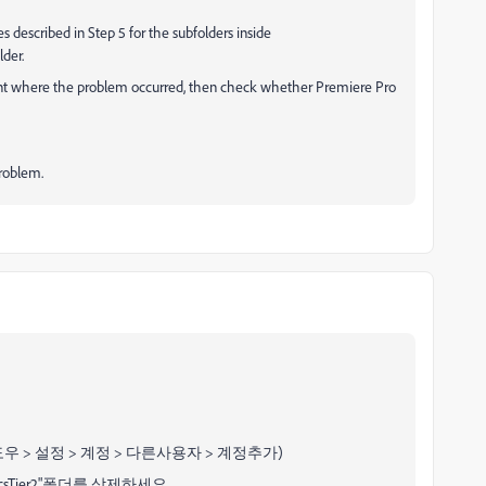
described in Step 5 for the subfolders inside
lder.
unt where the problem occurred, then check whether Premiere Pro
problem.
우 > 설정 > 계정 > 다른사용자 > 계정추가)
decsTier2"폴더를 삭제하세요