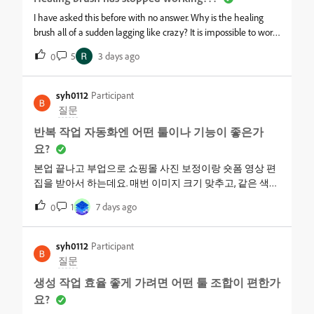
해야 하는지, 다른 단계를 거쳐야 하는지 의견이 갈려요. AI
생성 툴은 이런 반복 수정 대응에서 실제로 어디까지 받쳐
I have asked this before with no answer. Why is the healing
줄 수 있는 걸까요?
brush all of a sudden lagging like crazy? It is impossible to work
like this? PSCC 24.7.5, Windows11 Pro, X64, X670MB, 96G ram,
5
3 days ago
0
AMD Ryzen 7950X 16-core processor, AMD Radeon
7950XT&nbsp;
syh0112
Participant
질문
반복 작업 자동화엔 어떤 툴이나 기능이 좋은가
요?
본업 끝나고 부업으로 쇼핑몰 사진 보정이랑 숏폼 영상 편
집을 받아서 하는데요. 매번 이미지 크기 맞추고, 같은 색감
으로 보정하고, 영상마다 자막 스타일이랑 로고 넣는 작업
1
7 days ago
0
이 거의 똑같아서 시간을 제일 많이 잡아먹어요. 어제는 클
라이언트가 납품이 조금 늦는다고 은근히 얘기해서 이 부
분은 진짜 줄여야겠다는 생각이 들더라고요. 근데 ‘반복 작
syh0112
Participant
업 자동화’를 검색하면 업무 자동화 툴만 많이 나오고, 저처
질문
럼 사진이나 영상 편집에서 반복되는 작업을 줄이는 방법
생성 작업 효율 좋게 가려면 어떤 툴 조합이 편한가
은 잘 안 보여서요. 보통 이런 작업은 어떤 기능으로 자동화
요?
하시나요?