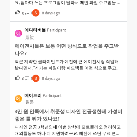
요, 팀마다 쓰는 프로그램이 달라서 매번 파일 주고받을 때
마다 애먹습니다. 에이전시 쪽은 피그마로 시안 잡고 저희
1
8 days ago
0
쪽은 포토샵이나 일러스트레이터로 마무리하는 구조인데,
리뷰 라운드 돌 때마다 버전이 꼬이고 색상 값이 미묘하게
달라져서 재작업이 생겨요. 지난 캠페인만 해도 같은 배너
에디터버블
Participant
에
를 세 번 다시 만들었습니다. 클라이언트가 이번엔 "협업 방
질문
식만 확실히 잡으면 되는 거 아니냐"며 프로세스 문서 하나
에이전시들은 보통 어떤 방식으로 작업을 주고받
로 퉁치자고 하는데, 협업 방식만 잘 잡으면 툴이 달라도 안
나요?
정적으로 굴러가나요?
최근 계약한 클라이언트가 예전에 큰 에이전시랑 작업해
봤다면서, "거기는 파일이랑 피드백을 어떤 식으로 주고받
았어요?" 라고 물어보시더라구요. 저는 지금까지 노션이랑
1
8 days ago
0
구글드라이브로 초안 공유하고, 슬랙으로 코멘트 받는 식
으로만 해왔는데, 저렇게 물어보시니 이게 표준적인 방식
이 맞는지 헷갈리기 시작했어요. 특히 초안 공유할 때 화질
메이트리
Participant
메
이나 용량은 어떻게 맞추고, 피드백 받은 다음 최종본은 어
질문
떤 형태로 넘겨야 프로페셔널해 보이는지 궁금합니다. 에
3만 원 안쪽에서 취준생 디자인 전공생한테 가성비
이전시들이 실제로 쓰는 흐름이 궁금해요.
좋은 툴 뭐가 있나요?
디자인 전공 3학년인데 이번 방학에 포트폴리오 정리하고
대외활동도 하나 더 지원하려구요. 예전에 쓰던 무료 편집