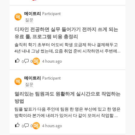
개로 하나씩 더 결제하는 거랑 어도비 크리에이티브 클라
우드로 한 번에 묶는 거랑, 지금 쓰는 개수 기준으로 뭐가
메이트리
Participant
메
더 알뜰한 건지 헷갈려요. 딱 제 상황에 맞게 알려주실 수
질문
있을까요?
디자인 전공하면 실무 들어가기 전까지 쓰게 되는
유료 툴, 프로그램 비용 총정리
솔직히 학기 초부터 어도비 학생 요금제 하나 결제해두고
4년 내내 그냥 썼는데, 요즘 취업 준비 시작하면서 주변에
서 자꾸 이 구독료를 다 더하면 얼마나 되는 건지 따져보라
메
0
4 hours ago
0
고 해서 좀 혼란스러워요.디자인 전공이라 포토샵이랑 일
러스트레이터는 기본이고, 팀 프로젝트 때문에 프리미어
랑 애프터이펙트도 몇 번 써봤거든요. 근데 최근 인턴 채용
메이트리
Participant
메
공고들을 보니까 툴 요구사항 칸에 크리에이티브 클라우
질문
드 앱 이름이 적혀 있고, PSD 원본 파일 제출을 요구하는 곳
멀리있는 팀원과도 원활하게 실시간으로 작업하는
도 있어서 학생 때 진짜 필요한 지출이었나 싶기도 하고요.
방법
동기 중엔 피그마랑 노션은 학생이면 무료니까 그것만 써
도 되지 않냐는 애도 있어요. 4년치 다 합치면 어도비만 쓴
팀플 발표가 다음 주인데 팀원 한 명은 부산에 있고 한 명은
게 맞는 선택이었는지, 무료 툴로도 충분했을지 선배님들
방학이라 본가에 내려가 있어서 다 같이 모여서 작업할 시
의견 듣고 싶어요.
간이 안 나요. 포토샵으로 시안 만들고 있는데 각자 수정한
메
0
4 hours ago
0
파일을 카톡으로 주고받다 보니 어떤 게 최신본인지도 헷
갈리고, 교수님이 발표 전에 다 같이 화면 보면서 실시간으