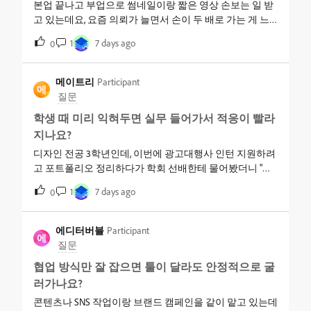
본업 끝나고 부업으로 썸네일이랑 짧은 영상 손보는 일 받
고 있는데요, 요즘 의뢰가 늘면서 손이 두 배로 가는 게 느
껴져요. 리서치용으로 챗봇 하나 켜두고, 이미지 만질 때 다
1
7 days ago
0
른 프로그램, 자막 넣을 때 또 다른 앱까지 왔다 갔다 하다
보면 파일 옮기는 시간이 더 걸리는 것 같더라구요. 혹시 이
런 생성 작업 전체를 하나로 묶어서 효율 좋게 쓸 수 있는
메이트리
Participant
메
툴 조합 아시는 분 계실까요? 자동화 기능이 잘 돼 있는지
질문
가 제일 중요한데, 다들 어떻게 정리해서 쓰시는지 궁금해
학생 때 미리 익혀두면 실무 들어가서 적응이 빨라
요.
지나요?
디자인 전공 3학년인데, 이번에 광고대행사 인턴 지원하려
고 포트폴리오 정리하다가 학회 선배한테 물어봤더니 "포
토샵 다룰 줄 아는 거랑 실무에서 협업하는 거랑은 완전 다
1
7 days ago
0
른 얘기"라는 말을 들었어요.과제할 땐 혼자 파일 하나 완성
해서 제출하면 끝인데, 실무는 여러 명이 같은 파일 건드리
고 피드백도 계속 오간다고 해서 좀 막막해요. 지금부터 뭘
에디터버블
Participant
에
미리 손에 익혀두면 인턴 들어가서 적응이 빨라질 거 같은
질문
데, 구체적으로 뭘 준비하면 좋을까요?
협업 방식만 잘 잡으면 툴이 달라도 안정적으로 굴
러가나요?
콘텐츠나 SNS 작업이랑 브랜드 캠페인을 같이 맡고 있는데