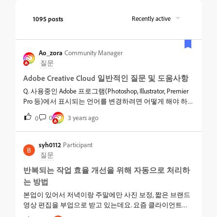
1095 posts
Recently active
Ao_zora
Community Manager
질문
Adobe Creative Cloud 일반적인 질문 및 도움사항
Q. 사용중인 Adobe 프로그램(Photoshop, Illustrator, Premier
Pro 등)에서 표시되는 언어를 변경하려면 어떻게 해야 하
나요?A. Adobe 프로그램의 언어는 기본적으로 제품 설치
0
3 years ago
0
전 Creative Cloud에서 사용하고자 하는 언어로 설정 후 설
치를 진행해 주셔야 합니다.&nbsp; &nbsp; 만일 현재 설치되
어 있는 Adobe 프로그램의 언어를 변경하고자 하는 경우,
syh0112
Participant
제거 후 Creative Cloud에서 언어변경을 통해 새롭게 다운받
질문
아 이용하실 수 있습니다. 보다 자세한 방법은 이곳을 참고
반복되는 작업 효율 개선을 위해 자동으로 처리하
하실 수 있습니다.&nbsp; &nbsp; Q. MacOS에서 Adobe 프로
는 방법
그램을 설치할 때, “허용하려면 암호를 입력하시오.” 라는
단계가 표시 됩니다. 어떤 암호를 입력해야 하나요?&nbsp;
본업이 있어서 저녁이랑 주말에만 사진 보정, 짧은 브랜드
A. Adobe Creative Cloud 및 Adobe 프로그램을 설치하려고
영상 편집을 부업으로 받고 있는데요. 요즘 클라이언트들
할때 아래 이미지와 같이 MacOS에서 “(Adobe 프로그램)을
이 매주 비슷한 톤의 보정이나 자막 삽입을 반복해서 요청