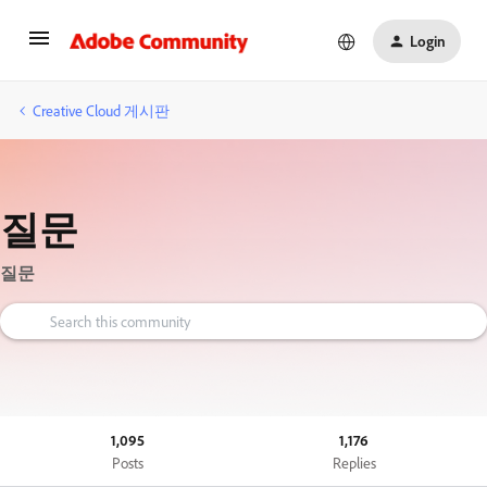
Login
Creative Cloud 게시판
질문
질문
1,095
1,176
Posts
Replies