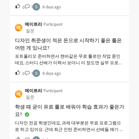
앱들로는 포트폴리오 사진 보정이나 자소서에 넣을 카드
1
8 days ago
0
뉴스가 자꾸 어중간하게 나와서, 선배한테 물어봤더니 이
정도 스펙이면 정식 툴 하나는 있어야 한다고 하더라구
요. 근데 학생이라 예산이 빠듯해서, 3만 원 안쪽에서 쓸 수
메이트리
Participant
메
있는 가성비 좋은 디자인 툴이 있는지 궁금해요. 포트폴리
질문
오랑 대외활동 자료 둘 다 커버되면 좋을 거 같아요.
디자인 취준생이 적은 돈으로 시작하기 좋은 툴은
어떤 게 있나요?
포트폴리오 준비하면서 캔바같은 무료 툴로만 작업 중인
데요, 스터디 선배가 이력서 보더니 이 정도면 실무 프로그
램 안 써본 티가 난다고 하더라구요. 저는 학생이라 돈 여유
1
8 days ago
0
가 별로 없어서 무료 툴 위주로 버텨온 거 같은데, 채용 공
고 보면 포토샵이나 일러스트레이터 다룰 줄 아는지 물어
보는 데가 많아서 고민이에요. 무료 툴이랑 실무 프로그램
메이트리
Participant
메
이 뭐가 그렇게 다른 건지도 잘 모르겠고, 학생 신분으로 부
질문
담 없이 시작해서 취업할 때까지 그대로 써먹을 수 있는 방
학생 때 굳이 유료 툴로 배워야 학습 효과가 좋은가
법이 있으면 좋을 거 같아요.
요?
디자인 전공 학생인데요, 과제 대부분은 무료 프로그램으
로 하고 있어요. 근데 최근 인턴 준비하면서 선배들 얘기 들
어보니까 현업에서 주고받는 파일이 거의 다 어도비 확장