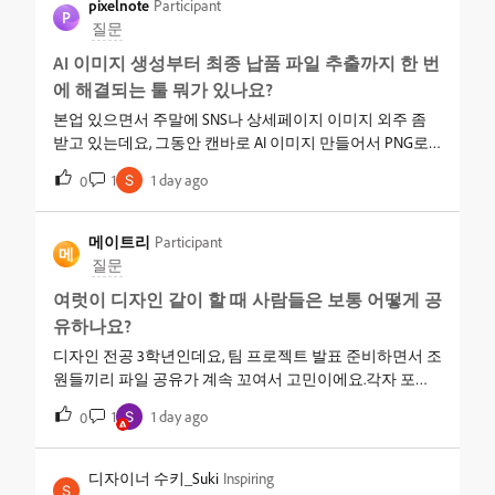
pixelnote
Participant
P
인데 세팅이 꼬이면 그만큼 손해고요. 이렇게 수정이 잦은
질문
일이 계속되면, 처음부터 나중에 고치기 쉬운 구조로 작업
AI 이미지 생성부터 최종 납품 파일 추출까지 한 번
할 수 있는 툴로 아예 바꿔야 하는 걸까요?
에 해결되는 툴 뭐가 있나요?
본업 있으면서 주말에 SNS나 상세페이지 이미지 외주 좀
받고 있는데요, 그동안 캔바로 AI 이미지 만들어서 PNG로
넘기는 식으로 해왔거든요.근데 이번에 받은 건이 인쇄용
1
1 day ago
0
포스터라 클라이언트가 벡터 파일로 다시 달라는데, 캔바
에서는 그게 안 되더라고요. 본업이 있어서 새 툴 배울 시간
도 넉넉지 않은데, 무료 툴만 옮겨 다니다가 이런 식으로 막
메이트리
Participant
메
히는 일이 반복되네요.혹시 상업적으로 저작권 문제없이
질문
이미지 생성하고, 인쇄용 벡터 파일까지 한 번에 뽑을 수 있
여럿이 디자인 같이 할 때 사람들은 보통 어떻게 공
는 툴 다른 분들은 뭐 쓰시나요?
유하나요?
디자인 전공 3학년인데요, 팀 프로젝트 발표 준비하면서 조
원들끼리 파일 공유가 계속 꼬여서 고민이에요.각자 포토
샵으로 만든 파일을 카톡이나 구글 드라이브에 올리는데,
1
1 day ago
0
최종본이 뭔지 헷갈리고 나중에 열어보면 레이어가 다 뭉
개져서 다시 보내달라고 하는 일이 반복돼요. 조원 한 명이
"실무에서는 이렇게 안 할 걸"이라고 하더라구요.여럿이 디
디자이너 수키_Suki
Inspiring
자인 같이 할 때 사람들은 보통 어떻게 공유하나요? 실무에