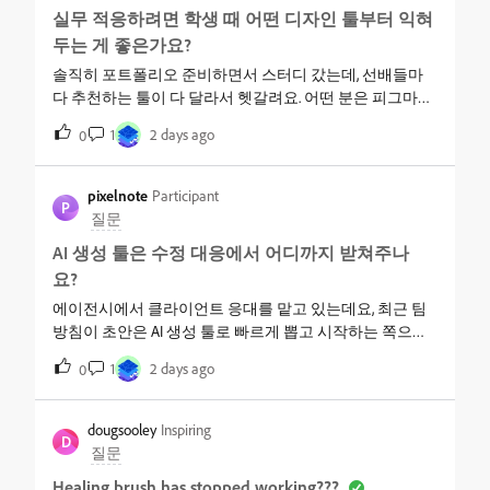
금해요.
실무 적응하려면 학생 때 어떤 디자인 툴부터 익혀
두는 게 좋은가요?
솔직히 포트폴리오 준비하면서 스터디 갔는데, 선배들마
다 추천하는 툴이 다 달라서 헷갈려요. 어떤 분은 피그마부
터 배우라 하고, 어떤 분은 포토샵이나 일러스트부터 잡으
1
2 days ago
0
라고 하시더라고요. 저는 그래픽 쪽도 관심 있고 영상 쪽도
기웃거리는 중인데, 실무 나가서 여러 현장 경험하려면 학
생 때 뭐부터 익혀두는 게 맞는지 선배님들 의견 듣고 싶어
pixelnote
Participant
P
요.
질문
AI 생성 툴은 수정 대응에서 어디까지 받쳐주나
요?
에이전시에서 클라이언트 응대를 맡고 있는데요, 최근 팀
방침이 초안은 AI 생성 툴로 빠르게 뽑고 시작하는 쪽으로
바뀌었어요. 문제는 그다음부터예요. 클라이언트가 시안을
1
2 days ago
0
보고 나면 "여기 톤 좀 더 차분하게", "이 부분만 다시" 같은
피드백이 두세 번씩 들어오는데, AI 툴로 처음 뽑았던 이미
지를 그 상태에서 다시 손보려니 결과물이 아예 달라지거
dougsooley
Inspiring
D
나 원하는 부분만 정확히 못 잡아내는 경우가 많더라구
질문
요. 팀 안에서도 이걸 AI 툴 안에서 계속 반복 생성으로 해결
Healing brush has stopped working???