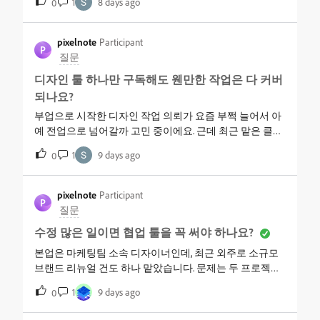
1
8 days ago
0
자라고 하더라고요. 검색해보면 무료 툴이랑 유료 툴 원리
는 똑같다는 글도 많아서 헷갈리고, 지금부터 굳이 유료 툴
로 배워야 학습 효과가 다른 건지 선배님들 의견 듣고 싶어
pixelnote
Participant
P
요.
질문
디자인 툴 하나만 구독해도 웬만한 작업은 다 커버
되나요?
부업으로 시작한 디자인 작업 의뢰가 요즘 부쩍 늘어서 아
예 전업으로 넘어갈까 고민 중이에요. 근데 최근 맡은 클라
이언트가 상세페이지랑 배너 말고 짧은 홍보 영상까지 같
1
9 days ago
0
이 만들어달라고 하더라구요. 지금까지는 무료 툴 이것저
것 돌려 쓰고 있었는데, 프로그램마다 따로 구독하면 비용
도 비용이고 파일 호환도 꼬일 거 같아서 걱정이에요.디자
pixelnote
Participant
P
인 툴 하나만 구독해도 이 정도 작업은 다 커버되나요? 아
질문
니면 영상이나 3D까지 넘어가면 결국 몇 개 더 구독해야 하
수정 많은 일이면 협업 툴을 꼭 써야 하나요?
는 걸까요?
본업은 마케팅팀 소속 디자이너인데, 최근 외주로 소규모
브랜드 리뉴얼 건도 하나 맡았습니다. 문제는 두 프로젝트
모두 수정 요청이 유독 잦다는 점이에요. 클라이언트는 메
1
9 days ago
0
신저로, 팀장님은 사내 메일로 각자 피드백을 보내다 보니
어느 코멘트가 최신인지 매번 대조하느라 시간이 다 갑니