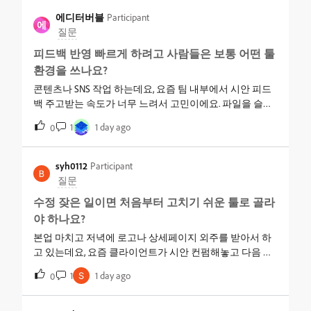
로 고치는 과정을 보여달라고 하셔서 더 막막해졌어요.구
에디터버블
Participant
에
글 문서처럼 여러 명이 동시에 들어가서 실시간으로 같이
질문
작업하는 것도 어도비 프로그램으로 되나요, 아니면 그냥
피드백 반영 빠르게 하려고 사람들은 보통 어떤 툴
파일을 주고받는 방법밖에 없는 건가요?
환경을 쓰나요?
콘텐츠나 SNS 작업 하는데요, 요즘 팀 내부에서 시안 피드
백 주고받는 속도가 너무 느려서 고민이에요. 파일을 슬랙
으로 보내고 캡처에 화살표 그려서 댓글 달고, 수정본 다시
1
1 day ago
0
올리고... 이 과정을 매주 수십 건씩 반복하다 보니 버전 꼬
이는 일도 잦고요.최근엔 클라이언트가 실시간으로 같이
보면서 바로 수정 방향 잡고 싶다고 요청하기 시작했는데,
syh0112
Participant
지금 방식으론 대응이 안 되는 것 같아요. 피드백 반영 빠르
질문
게 하려고 사람들은 보통 어떤 툴 환경을 쓰나요? 실무에서
수정 잦은 일이면 처음부터 고치기 쉬운 툴로 골라
검증된 조합이 있을까요?
야 하나요?
본업 마치고 저녁에 로고나 상세페이지 외주를 받아서 하
고 있는데요, 요즘 클라이언트가 시안 컨펌해놓고 다음 날
다시 색이랑 톤을 바꿔달라고 하는 일이 잦아진 것 같아요.
1
1 day ago
0
예전에 배운 방식대로 병합해서 저장하다 보니 파일을 다
시 열면 레이어가 이미 다 뭉개져 있어서 처음부터 다시 그
려야 하는 상황이 반복되잖아요.부업이라 시간이 한정적