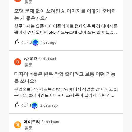
질문
서도 진짜 이런 식으로 하는 건지, 어도비 쓰면 뭐가 다른
포맷 문제 없이 쓰려면 AI 이미지를 어떻게 준비하
건지 궁금해요.
는 게 좋은가요?
실무에서는 요즘 파이어플라이로 캠페인용 배경 이미지를
뽑아서 인쇄물이랑 SNS 카드뉴스에 같이 쓰는 일이 늘었는
데요, 지난주에 클라이언트 쪽 인쇄 파트너가 배너 시안을
3
1 day ago
0
보더니 이 이미지 원본이 웹용 RGB 그대로인 것 같다며 색
이 다르게 나올 수 있다고 반려했습니다.AI로 만든 이미지
를 인쇄용 배너랑 웹 배너 두 군데 다 문제없이 쓰려면, 파
syh0112
Participant
일 포맷이나 색상 설정을 처음부터 어떻게 잡아둬야 이런
질문
반려가 안 생길까요? 상업 캠페인이라 재작업 시간 자체가
디자이너들은 반복 작업 줄이려고 보통 어떤 기능
리스크라 정확하게 짚고 넘어가고 싶습니다.
을 쓰나요?
부업으로 SNS 카드뉴스랑 상세페이지 작업을 같이 하고 있
는데요, 클라이언트마다 사이즈랑 톤이 달라서 매번 리사
이즈하고 배경 지우고 텍스트 다시 앉히는 게 일이에요. 본
1
2 days ago
0
업 마감 끝나고 부업 하려면 시간이 진짜 없는데, 이번 주에
상사가 반복 작업부터 줄이는 법 익혀야 오래 간다고 하더
라구요.디자이너들이 반복 작업 줄이려고 보통 뭘 쓰나요?
메이트리
Participant
메
액션이나 템플릿 말고 좀 더 실무에서 체감되는 기능이 궁
질문