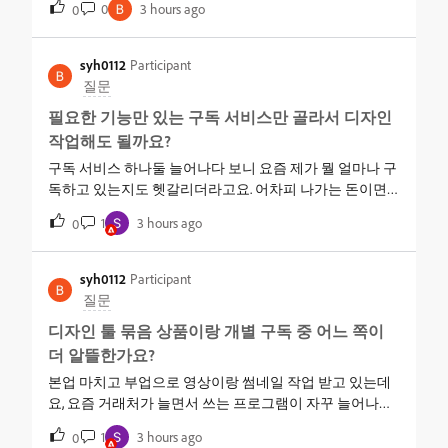
0
3 hours ago
0
변경하려고 합니다. 허용하려면 암호를 입력하십시오.” 라
해요. 매번 손으로 똑같은 작업을 새로 하다 보니 부업에 쓸
는 문구가 발생할 수 있습니다.&nbsp; &nbsp; 해당 메시지는
수 있는 시간이 계속 줄어드는 것 같아요.이렇게 반복되는
사용하시는 MacOS의 사용자 암호를 입력 후 “계속” 또는
작업, 프로그램이 알아서 처리해주는 방법이 따로 있나요?
syh0112
Participant
“확인”을 눌러주시면 Adobe 프로그램의 설치가 진행됩니
어떤 기능부터 익히면 되는지 궁금해요.
질문
다.&nbsp; &nbsp; &nbsp; &nbsp; Q. 최신버전이 아닌 다른 버
필요한 기능만 있는 구독 서비스만 골라서 디자인
전의 Adobe Creative Cloud Apps을 설치하여 사용하고 싶습
니다. 다른 버전의 Adobe 프로그램은 어떻게 다운로드 할
작업해도 될까요?
수 있나요?&nbsp; A. Adobe 프로그램은 오류 및 보안문제를
구독 서비스 하나둘 늘어나다 보니 요즘 제가 뭘 얼마나 구
예방하여 원활한 사용을 위해 가능한 최신버전의 Adobe 프
독하고 있는지도 헷갈리더라고요. 어차피 나가는 돈이면
로그램을 사용하길 권장 드립니다.&nbsp; &nbsp; 다만, 다만
제대로 쓰고 있는 건지 점검해보고 싶어서요. 본업 있으면
최신버전을 사용하기에 원활하지 않거나 특정 작업을 위
1
3 hours ago
0
서 영상편집이랑 콘텐츠 부업하는데, 요즘 클라이언트가
해 이전버전의 Adobe 프로그램이 필요한 경우 다운로드 가
색보정이랑 자막 디자인까지 같이 해달라고 하기 시작했
능한 이전버전은 Adobe 장기 지원 정책에 따라 제공되며,
어요.지금은 어도비 프리미어만 쓰고 있는데 어도비 크리
syh0112
Participant
Creative Cloud에서 다운로드 가능한 이전버전을 확인할 수
에이티브 클라우드 가격표를 보니까 모든 앱 요금이 부담
질문
스럽더라고요.저처럼 프리미어랑 어도비 포토샵 정도만
디자인 툴 묶음 상품이랑 개별 구독 중 어느 쪽이
쓰는 사람은 앱을 어떻게 조합해서 구독해야 낭비 없이 쓸
더 알뜰한가요?
수 있을지 감이 잘 안 잡혀요. 다른 분들은 어떻게 구독하고
계신지도 궁금해서 여쭤봐요.
본업 마치고 부업으로 영상이랑 썸네일 작업 받고 있는데
요, 요즘 거래처가 늘면서 쓰는 프로그램이 자꾸 늘어나더
라고요. 프리미어만 결제하다가 포토샵도 결제하고, 이번
1
3 hours ago
0
주엔 일러스트까지 필요하다는 요청이 들어왔잖아요. 낱