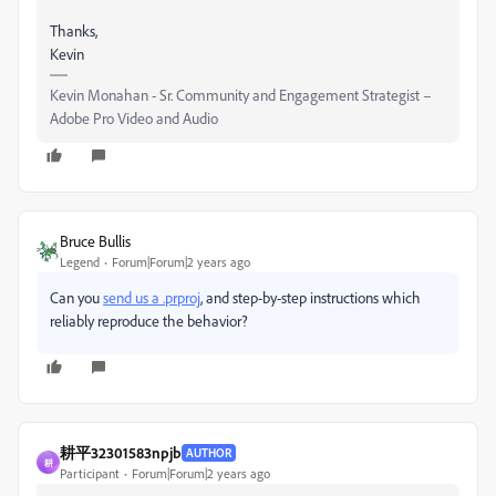
Thanks,
Kevin
Kevin Monahan - Sr. Community and Engagement Strategist –
Adobe Pro Video and Audio
Bruce Bullis
Legend
Forum|Forum|2 years ago
Can you
send us a .prproj
, and step-by-step instructions which
reliably reproduce the behavior?
耕平32301583npjb
AUTHOR
耕
Participant
Forum|Forum|2 years ago