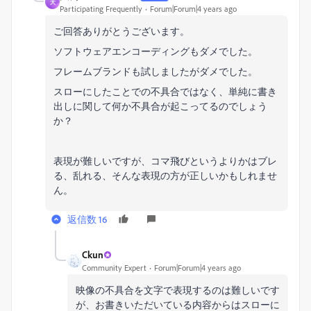
大
Participating Frequently
Forum|Forum|4 years ago
ご回答ありがとうございます。
ソフトウェアエンコーディングもダメでした。
フレームブランドも試しましたがダメでした。
スローにしたことでの不具合ではなく、単純に書き
出しに関して何か不具合が起こってるのでしょう
か？
表現が難しいですが、コマ飛びというよりかはブレ
る、乱れる、そんな表現の方が正しいかもしれませ
ん。
返信数 16
Ckun
Community Expert
Forum|Forum|4 years ago
映像の不具合を文字で表現するのは難しいです
が、お書きいただいている内容からはスローに