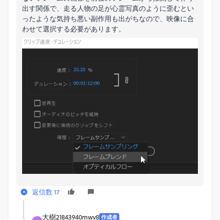
出す関係で、走る人物の足が心霊写真のように歪むとい
ったような気持ち悪い副作用も出がちなので、映像に合
わせて選択する必要があります。
返信数 17
大樹21843940mwv8
作成者