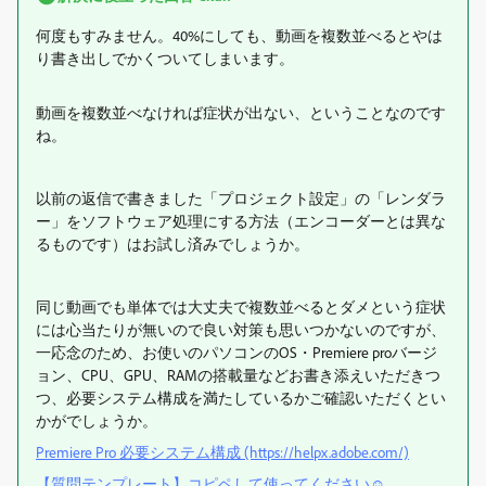
何度もすみません。40%にしても、動画を複数並べるとやは
り書き出しでかくついてしまいます。
動画を複数並べなければ症状が出ない、ということなのです
ね。
以前の返信で書きました「プロジェクト設定」の「レンダラ
ー」をソフトウェア処理にする方法（エンコーダーとは異な
るものです）はお試し済みでしょうか。
同じ動画でも単体では大丈夫で複数並べるとダメという症状
には心当たりが無いので良い対策も思いつかないのですが、
一応念のため、お使いのパソコンのOS・Premiere proバージ
ョン、CPU、GPU、RAMの搭載量などお書き添えいただきつ
つ、必要システム構成を満たしているかご確認いただくとい
かがでしょうか。
Premiere Pro 必要システム構成 (https://helpx.adobe.com/)
【質問テンプレート】コピペして使ってください☺︎