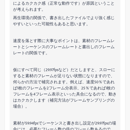
によるカクカク感（正常な動作です）が原因ということ
が考えられます。
再生環境の関係で、書き出したファイルでより強く感じ
やすいといった可能性もあると思います。
速度を落とす際に大事なポイントは、素材のフレームレ
ートとシーケンスのフレームレートと書出しのフレーム
レートの関係です。
仮にすべて同じ（29.97fpsなど）だとしますと、スローに
すると素材のフレームが足りない状態になりますので、
何らかの方法で補完されます。例えば、速度50％であれ
ば1枚のフレームを2フレーム分表示、25％であれば1枚の
フレームを4フレーム表示といった具合になるので、動き
はカクカクします（補完方法がフレームサンプリングの
場合）。
素材が59.94fpsでシーケンスと書き出し設定が29.97fpsの場
合には、必要なフレーム数の倍のフレーム数あるので、