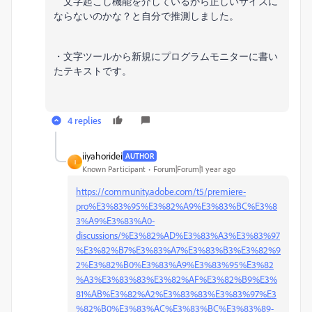
文字起こし機能を介しているから正しいサイズに
ならないのかな？と自分で推測しました。
・文字ツールから新規にプログラムモニターに書い
たテキストです。
4 replies
iiyahoridei
AUTHOR
I
Known Participant
Forum|Forum|1 year ago
https://community.adobe.com/t5/premiere-
pro%E3%83%95%E3%82%A9%E3%83%BC%E3%8
3%A9%E3%83%A0-
discussions/%E3%82%AD%E3%83%A3%E3%83%97
%E3%82%B7%E3%83%A7%E3%83%B3%E3%82%9
2%E3%82%B0%E3%83%A9%E3%83%95%E3%82
%A3%E3%83%83%E3%82%AF%E3%82%B9%E3%
81%AB%E3%82%A2%E3%83%83%E3%83%97%E3
%82%B0%E3%83%AC%E3%83%BC%E3%83%89-