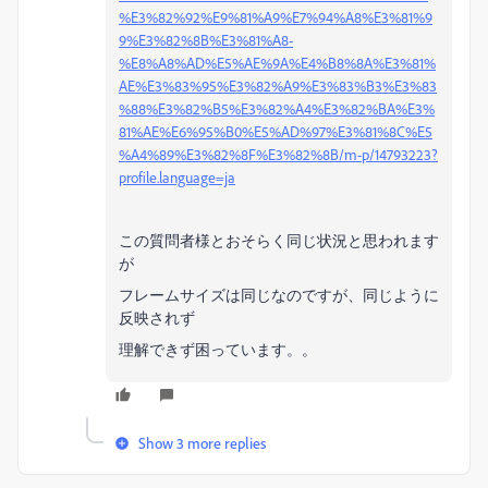
%E3%82%92%E9%81%A9%E7%94%A8%E3%81%9
9%E3%82%8B%E3%81%A8-
%E8%A8%AD%E5%AE%9A%E4%B8%8A%E3%81%
AE%E3%83%95%E3%82%A9%E3%83%B3%E3%83
%88%E3%82%B5%E3%82%A4%E3%82%BA%E3%
81%AE%E6%95%B0%E5%AD%97%E3%81%8C%E5
%A4%89%E3%82%8F%E3%82%8B/m-p/14793223?
profile.language=ja
この質問者様とおそらく同じ状況と思われます
が
フレームサイズは同じなのですが、同じように
反映されず
理解できず困っています。。
Show 3 more replies