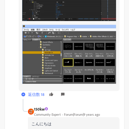
返信数 18
150kw
Community Expert
Forum|Forum|9 years ago
こんにちは