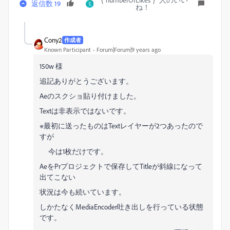
返信数 19
C
ね！
Cony2
作成者
Known Participant
Forum|Forum|9 years ago
150w 様
追記ありがとうございます。
Aeのスクショ貼り付けました。
Textは非表示ではないです。
※最初に送ったものはTextレイヤーが2つあったので
すが
今は1枚だけです。
AeをPrプロジェクトで保存してTitleが斜線になって
出てこない
状況は今も続いています。
しかたなくMediaEncoder吐き出しを行っている状態
です。