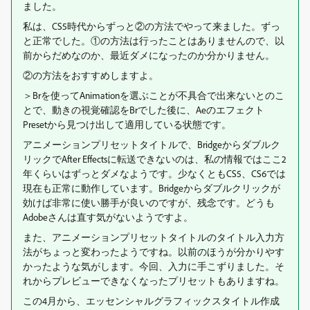
ました。
私は、CS5時代からずっと②の方法でやって来ました。ずっ
と正常でした。①の方法は行ったことはありませんので、以
前からだめなのか、最近ダメになったのか分かりません。
②の方法をおすすめしますよ。
＞Brを使ってAnimationを選ぶことが不具合で出来ないとのこ
とで、動きの視覚確認をBrでした後に、Aeのエフェクト
Presetから見つけ出して適用している状態です。
アニメーションプリセットタイトルで、Bridgeからダブルク
リックでAfter Effectsに転送できないのは、私の情報ではここ2
年くらいはずっとダメなようです。少なくともCS5、CS6では
現在も正常に動作しています。Bridgeからダブルクリックが
効けば非常に使い勝手が良いのですが、残念です。どうも
Adobeさんは直す気がないようですよ。
また、アニメーションプリセットタイトルのタイトル入力方
法がちょっと変わったようですね。以前のほうが分かりやす
かったような気がします。今回、入力に手こずりました。そ
れからプレビューできなくなったプリセットもありますね。
この4月から、エッセンシャルグラフィックスタイトル作成